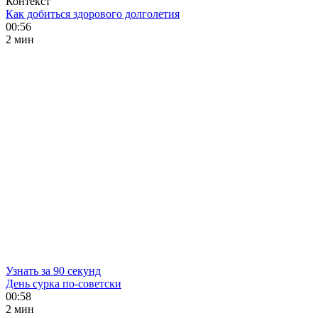
Контекст
Как добиться здорового долголетия
00:56
2 мин
Узнать за 90 секунд
День сурка по-советски
00:58
2 мин