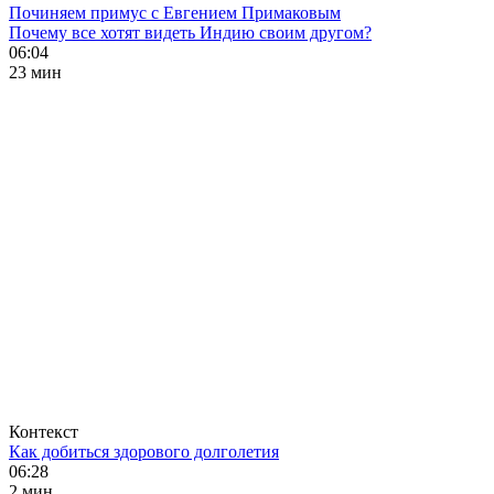
Починяем примус с Евгением Примаковым
Почему все хотят видеть Индию своим другом?
06:04
23 мин
Контекст
Как добиться здорового долголетия
06:28
2 мин