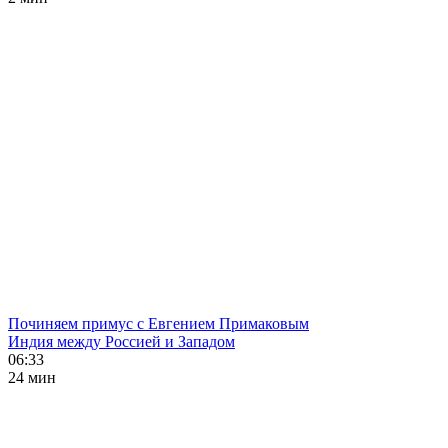
Починяем примус с Евгением Примаковым
Индия между Россией и Западом
06:33
24 мин