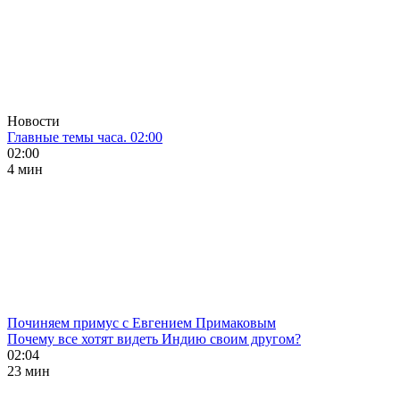
Новости
Главные темы часа. 02:00
02:00
4 мин
Починяем примус с Евгением Примаковым
Почему все хотят видеть Индию своим другом?
02:04
23 мин