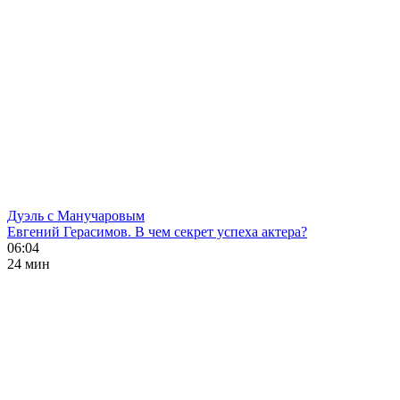
Дуэль с Манучаровым
Евгений Герасимов. В чем секрет успеха актера?
06:04
24 мин