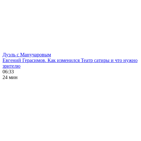
Дуэль с Манучаровым
Евгений Герасимов. Как изменился Театр сатиры и что нужно
зрителю
06:33
24 мин