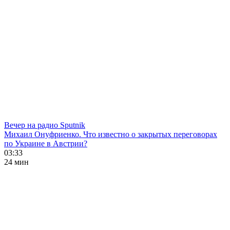
Вечер на радио Sputnik
Михаил Онуфриенко. Что известно о закрытых переговорах
по Украине в Австрии?
03:33
24 мин