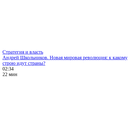
Стратегия и власть
Андрей Школьников. Новая мировая революция: к какому
строю идут страны?
02:34
22 мин