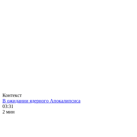
Контекст
В ожидании ядерного Апокалипсиса
03:31
2 мин