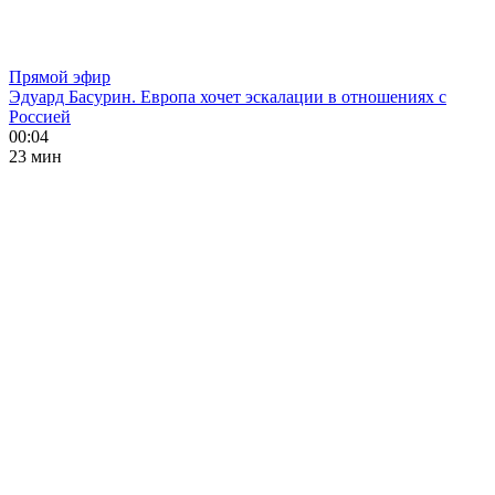
Прямой эфир
Эдуард Басурин. Европа хочет эскалации в отношениях с
Россией
00:04
23 мин