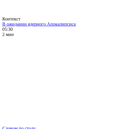
Контекст
В ожидании ядерного Апокалипсиса
05:30
2 мин
Словом по столу