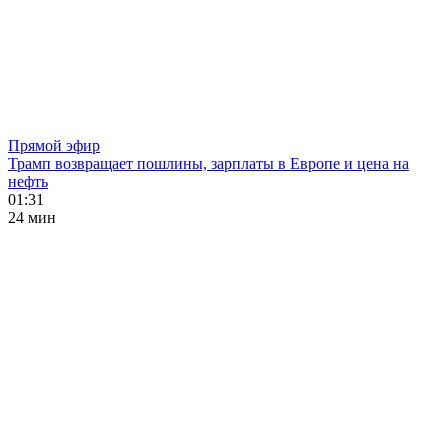
Прямой эфир
Трамп возвращает пошлины, зарплаты в Европе и цена на
нефть
01:31
24 мин