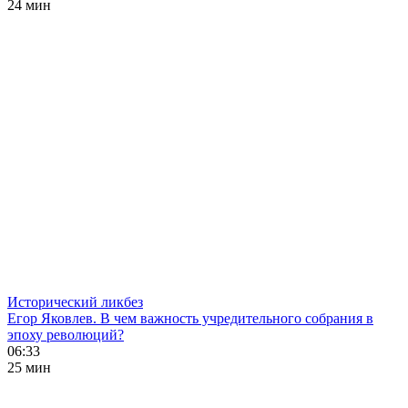
24 мин
Исторический ликбез
Егор Яковлев. В чем важность учредительного собрания в
эпоху революций?
06:33
25 мин