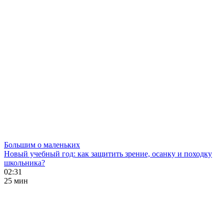
Большим о маленьких
Новый учебный год: как защитить зрение, осанку и походку
школьника?
02:31
25 мин