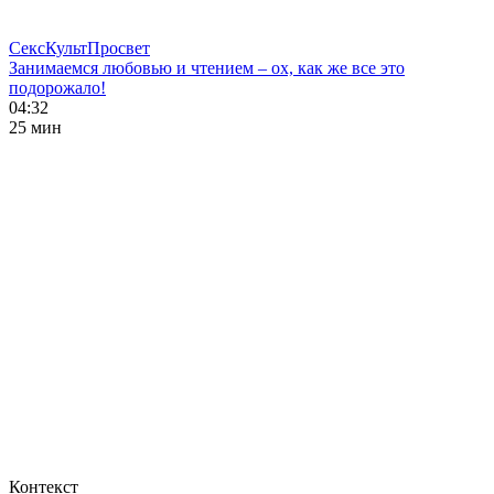
СексКультПросвет
Занимаемся любовью и чтением – ох, как же все это
подорожало!
04:32
25 мин
Контекст