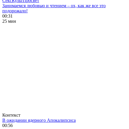
СексКультПросвет
Занимаемся любовью и чтением – ох, как же все это
подорожало!
00:31
25 мин
Контекст
В ожидании ядерного Апокалипсиса
00:56