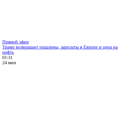
Прямой эфир
Трамп возвращает пошлины, зарплаты в Европе и цена на
нефть
01:31
24 мин