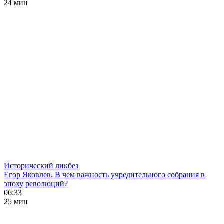
24 мин
Исторический ликбез
Егор Яковлев. В чем важность учредительного собрания в
эпоху революций?
06:33
25 мин