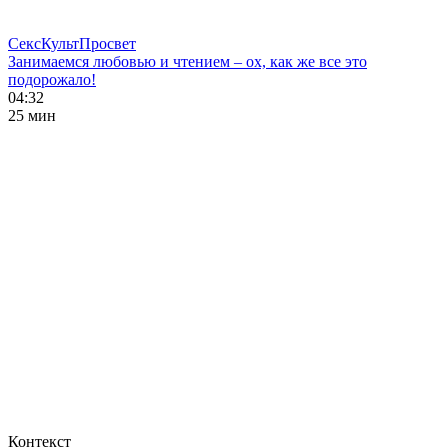
СексКультПросвет
Занимаемся любовью и чтением – ох, как же все это
подорожало!
04:32
25 мин
Контекст