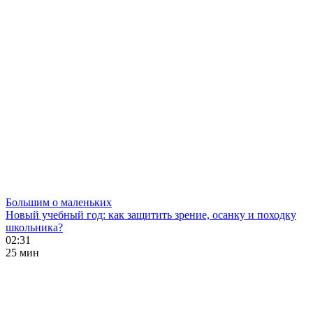
Большим о маленьких
Новый учебный год: как защитить зрение, осанку и походку
школьника?
02:31
25 мин