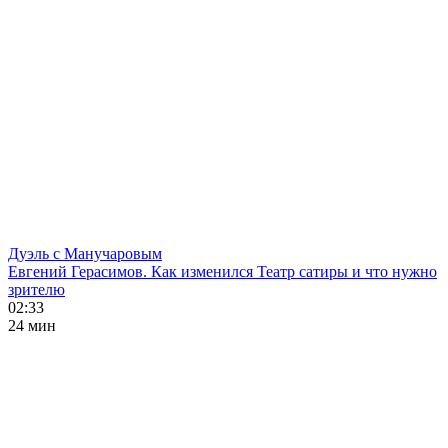
Дуэль с Манучаровым
Евгений Герасимов. Как изменился Театр сатиры и что нужно
зрителю
02:33
24 мин