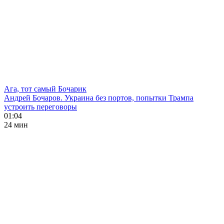
Ага, тот самый Бочарик
Андрей Бочаров. Украина без портов, попытки Трампа
устроить переговоры
01:04
24 мин