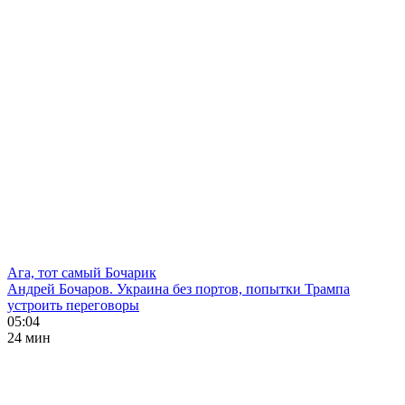
Ага, тот самый Бочарик
Андрей Бочаров. Украина без портов, попытки Трампа
устроить переговоры
05:04
24 мин