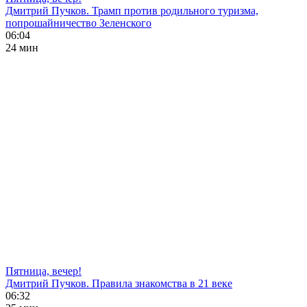
Дмитрий Пучков. Трамп против родильного туризма,
попрошайничество Зеленского
06:04
24 мин
Пятница, вечер!
Дмитрий Пучков. Правила знакомства в 21 веке
06:32