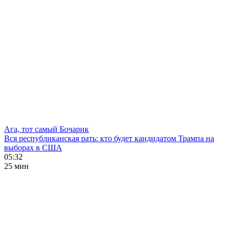
Ага, тот самый Бочарик
Вся республиканская рать: кто будет кандидатом Трампа на
выборах в США
05:32
25 мин