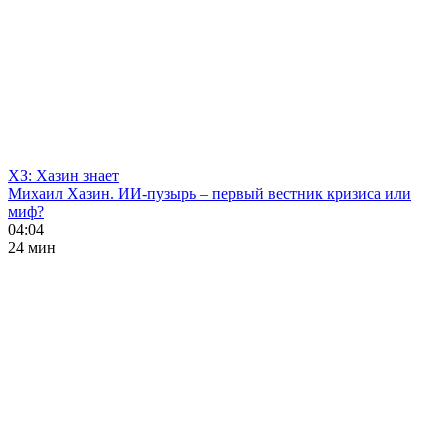
ХЗ: Хазин знает
Михаил Хазин. ИИ-пузырь – первый вестник кризиса или
миф?
04:04
24 мин