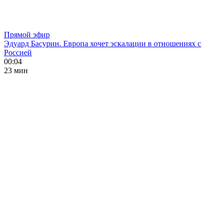
Прямой эфир
Эдуард Басурин. Европа хочет эскалации в отношениях с
Россией
00:04
23 мин