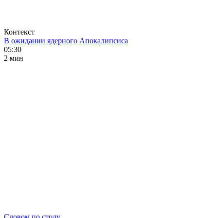
Контекст
В ожидании ядерного Апокалипсиса
05:30
2 мин
Словом по столу