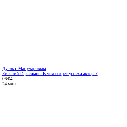
Дуэль с Манучаровым
Евгений Герасимов. В чем секрет успеха актера?
06:04
24 мин