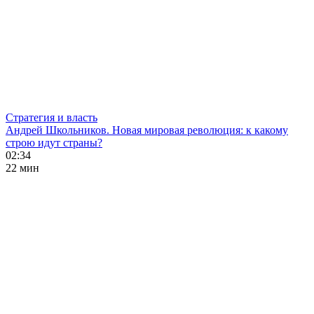
Стратегия и власть
Андрей Школьников. Новая мировая революция: к какому
строю идут страны?
02:34
22 мин