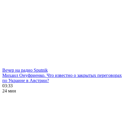
Вечер на радио Sputnik
Михаил Онуфриенко. Что известно о закрытых переговорах
по Украине в Австрии?
03:33
24 мин