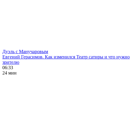
Дуэль с Манучаровым
Евгений Герасимов. Как изменился Театр сатиры и что нужно
зрителю
06:33
24 мин