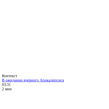
Контекст
В ожидании ядерного Апокалипсиса
03:31
2 мин