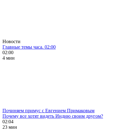
Новости
Главные темы часа. 02:00
02:00
4 мин
Починяем примус с Евгением Примаковым
Почему все хотят видеть Индию своим другом?
02:04
23 мин