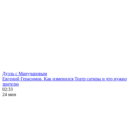
Дуэль с Манучаровым
Евгений Герасимов. Как изменился Театр сатиры и что нужно
зрителю
02:33
24 мин