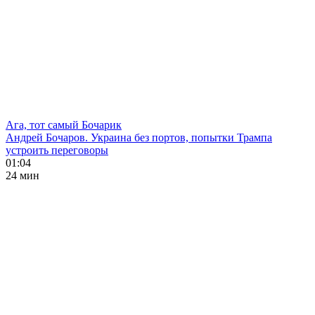
Ага, тот самый Бочарик
Андрей Бочаров. Украина без портов, попытки Трампа
устроить переговоры
01:04
24 мин