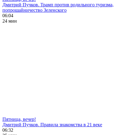
Дмитрий Пучков. Трамп против родильного туризма,
попрошайничество Зеленского
06:04
24 мин
Пятница, вечер!
Дмитрий Пучков. Правила знакомства в 21 веке
06:32