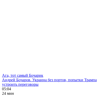
Ага, тот самый Бочарик
Андрей Бочаров. Украина без портов, попытки Трампа
устроить переговоры
05:04
24 мин