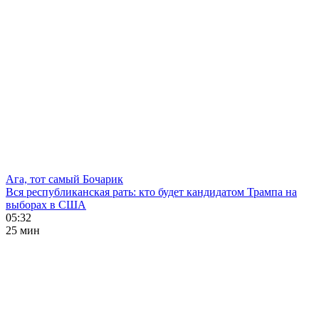
Ага, тот самый Бочарик
Вся республиканская рать: кто будет кандидатом Трампа на
выборах в США
05:32
25 мин