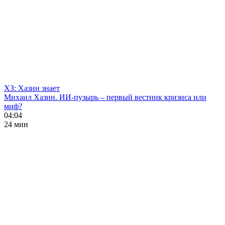
ХЗ: Хазин знает
Михаил Хазин. ИИ-пузырь – первый вестник кризиса или
миф?
04:04
24 мин