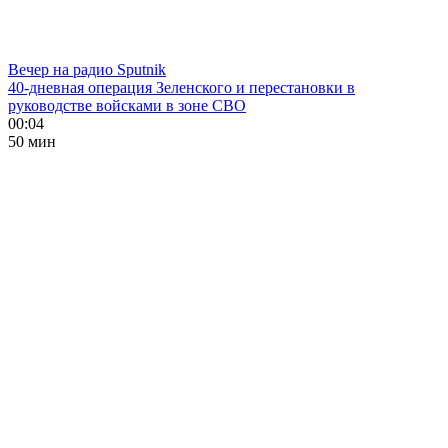
Вечер на радио Sputnik
40-дневная операция Зеленского и перестановки в
руководстве войсками в зоне СВО
00:04
50 мин