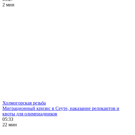
2 мин
Холмогорская резьба
Миграционный кризис в Сеуте, наказание релокантов и
квоты для олимпиадников
05:33
22 мин