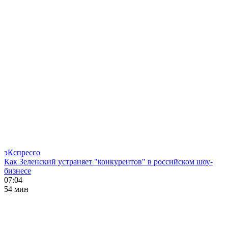
эКспрессо
Как Зеленский устраняет "конкурентов" в российском шоу-
бизнесе
07:04
54 мин