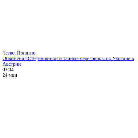
Четко. Понятно
Обвинения Стефаншиной и тайные переговоры по Украине в
Австрии
03:04
24 мин