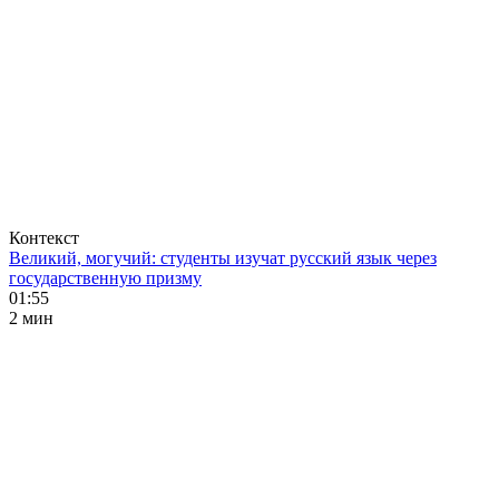
Контекст
Великий, могучий: студенты изучат русский язык через
государственную призму
01:55
2 мин