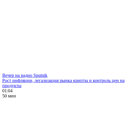
Вечер на радио Sputnik
Рост инфляции, легализация рынка крипты и контроль цен на
продукты
01:04
50 мин