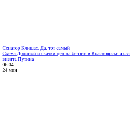
Сенатор Клишас. Да, тот самый
Схема Долиной и скачки цен на бензин в Красноярске из-за
визита Путина
06:04
24 мин