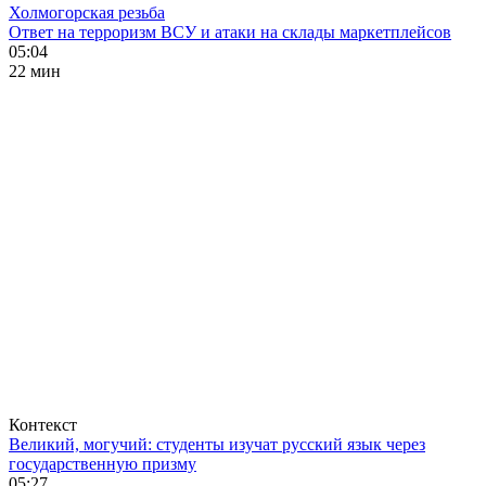
Холмогорская резьба
Ответ на терроризм ВСУ и атаки на склады маркетплейсов
05:04
22 мин
Контекст
Великий, могучий: студенты изучат русский язык через
государственную призму
05:27