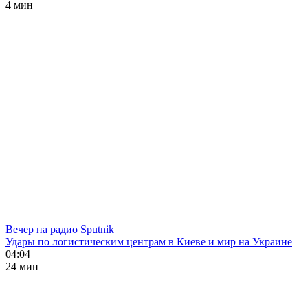
4 мин
Вечер на радио Sputnik
Удары по логистическим центрам в Киеве и мир на Украине
04:04
24 мин