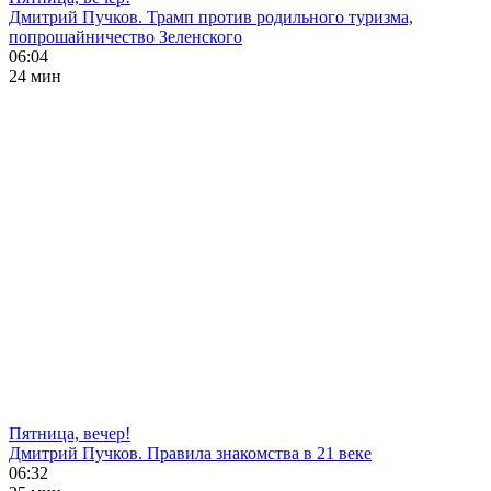
Дмитрий Пучков. Трамп против родильного туризма,
попрошайничество Зеленского
06:04
24 мин
Пятница, вечер!
Дмитрий Пучков. Правила знакомства в 21 веке
06:32