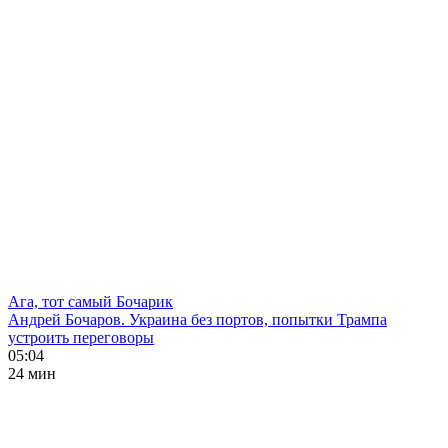
Ага, тот самый Бочарик
Андрей Бочаров. Украина без портов, попытки Трампа
устроить переговоры
05:04
24 мин