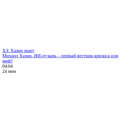
ХЗ: Хазин знает
Михаил Хазин. ИИ-пузырь – первый вестник кризиса или
миф?
04:04
24 мин