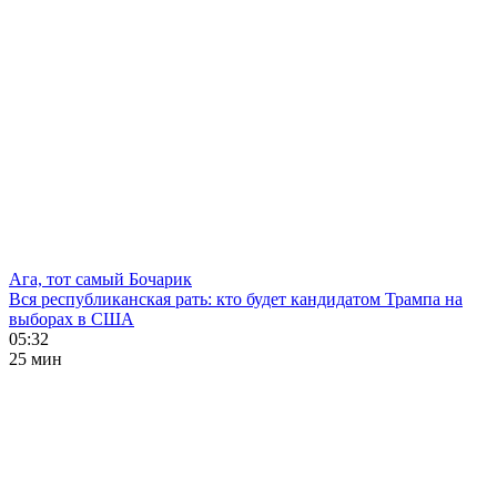
Ага, тот самый Бочарик
Вся республиканская рать: кто будет кандидатом Трампа на
выборах в США
05:32
25 мин