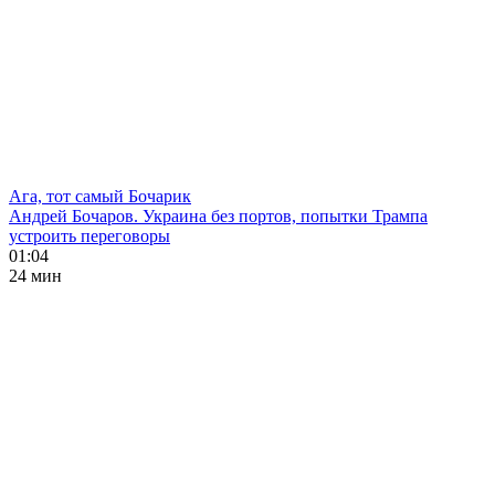
Ага, тот самый Бочарик
Андрей Бочаров. Украина без портов, попытки Трампа
устроить переговоры
01:04
24 мин