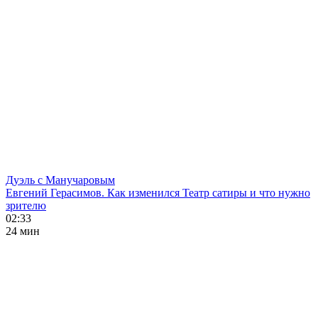
Дуэль с Манучаровым
Евгений Герасимов. Как изменился Театр сатиры и что нужно
зрителю
02:33
24 мин