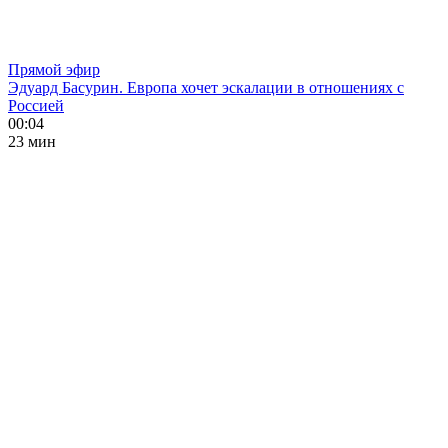
Прямой эфир
Эдуард Басурин. Европа хочет эскалации в отношениях с
Россией
00:04
23 мин