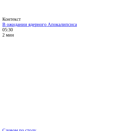
Контекст
В ожидании ядерного Апокалипсиса
05:30
2 мин
Словом по столу