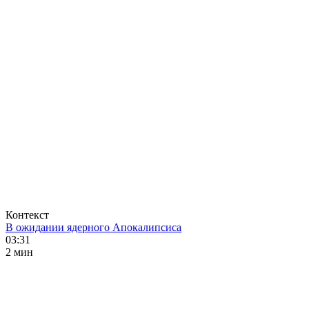
Контекст
В ожидании ядерного Апокалипсиса
03:31
2 мин