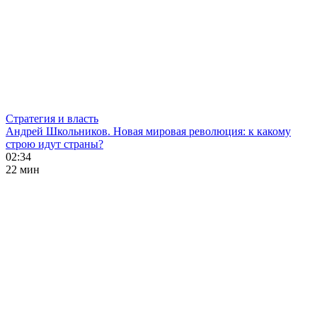
Стратегия и власть
Андрей Школьников. Новая мировая революция: к какому
строю идут страны?
02:34
22 мин