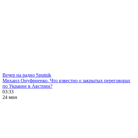
Вечер на радио Sputnik
Михаил Онуфриенко. Что известно о закрытых переговорах
по Украине в Австрии?
03:33
24 мин