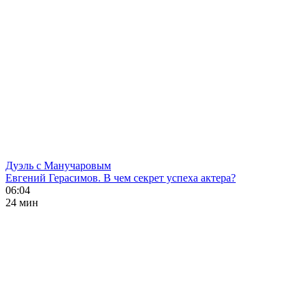
Дуэль с Манучаровым
Евгений Герасимов. В чем секрет успеха актера?
06:04
24 мин