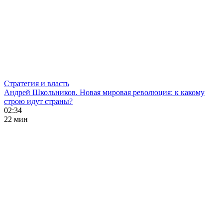
Стратегия и власть
Андрей Школьников. Новая мировая революция: к какому
строю идут страны?
02:34
22 мин