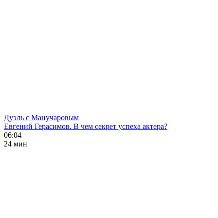
Дуэль с Манучаровым
Евгений Герасимов. В чем секрет успеха актера?
06:04
24 мин