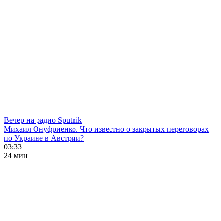
Вечер на радио Sputnik
Михаил Онуфриенко. Что известно о закрытых переговорах
по Украине в Австрии?
03:33
24 мин