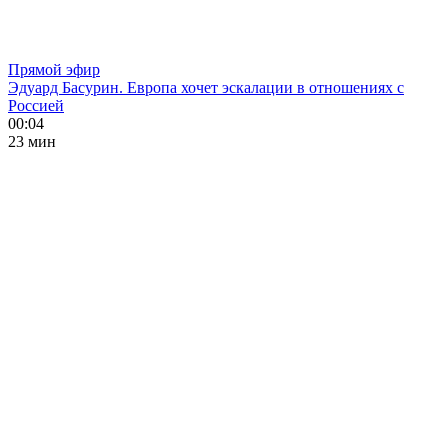
Прямой эфир
Эдуард Басурин. Европа хочет эскалации в отношениях с
Россией
00:04
23 мин