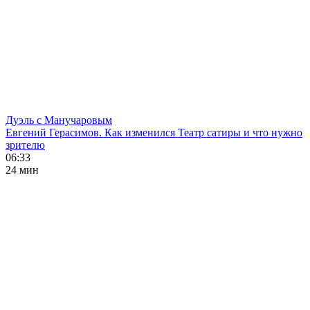
Дуэль с Манучаровым
Евгений Герасимов. Как изменился Театр сатиры и что нужно
зрителю
06:33
24 мин