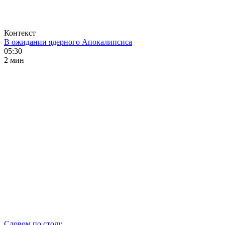
Контекст
В ожидании ядерного Апокалипсиса
05:30
2 мин
Словом по столу