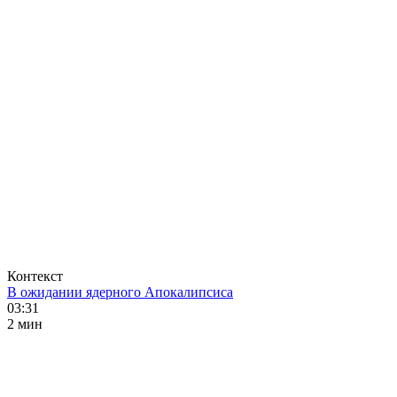
Контекст
В ожидании ядерного Апокалипсиса
03:31
2 мин