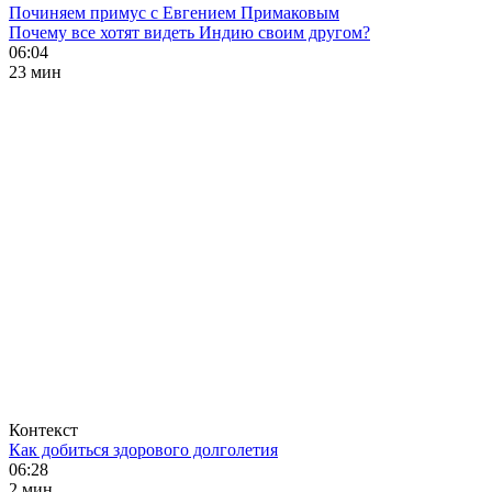
Починяем примус с Евгением Примаковым
Почему все хотят видеть Индию своим другом?
06:04
23 мин
Контекст
Как добиться здорового долголетия
06:28
2 мин