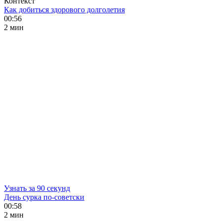
Контекст
Как добиться здорового долголетия
00:56
2 мин
Узнать за 90 секунд
День сурка по-советски
00:58
2 мин