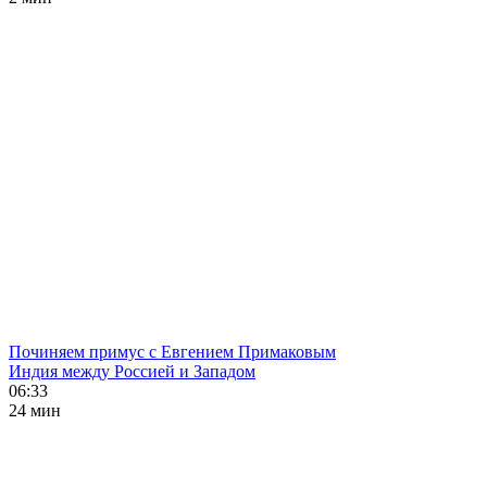
Починяем примус с Евгением Примаковым
Индия между Россией и Западом
06:33
24 мин