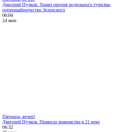
Дмитрий Пучков. Трамп против родильного туризма,
попрошайничество Зеленского
06:04
24 мин
Пятница, вечер!
Дмитрий Пучков. Правила знакомства в 21 веке
06:32