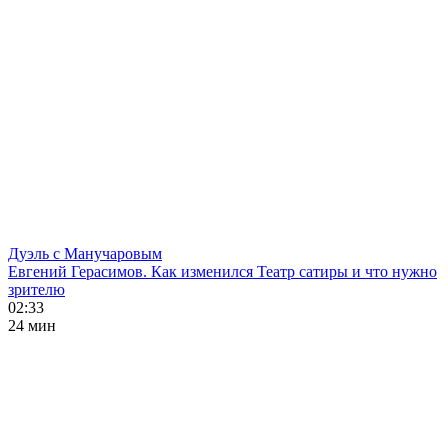
Дуэль с Манучаровым
Евгений Герасимов. Как изменился Театр сатиры и что нужно
зрителю
02:33
24 мин