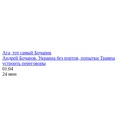
Ага, тот самый Бочарик
Андрей Бочаров. Украина без портов, попытки Трампа
устроить переговоры
01:04
24 мин