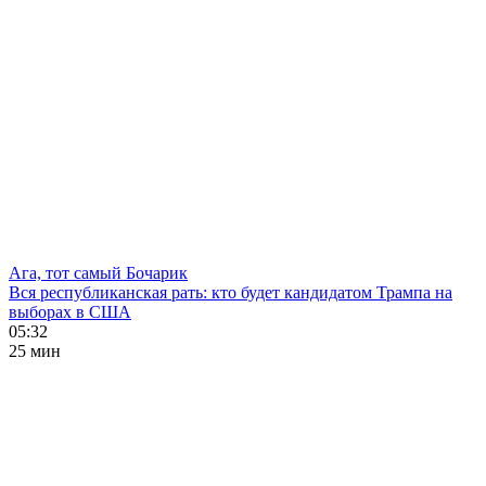
Ага, тот самый Бочарик
Вся республиканская рать: кто будет кандидатом Трампа на
выборах в США
05:32
25 мин