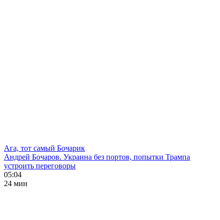
Ага, тот самый Бочарик
Андрей Бочаров. Украина без портов, попытки Трампа
устроить переговоры
05:04
24 мин