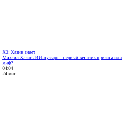
ХЗ: Хазин знает
Михаил Хазин. ИИ-пузырь – первый вестник кризиса или
миф?
04:04
24 мин