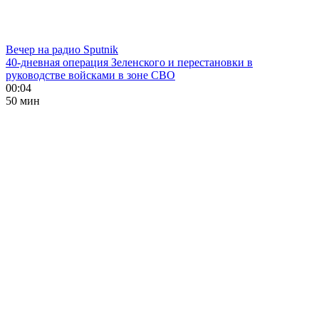
Вечер на радио Sputnik
40-дневная операция Зеленского и перестановки в
руководстве войсками в зоне СВО
00:04
50 мин