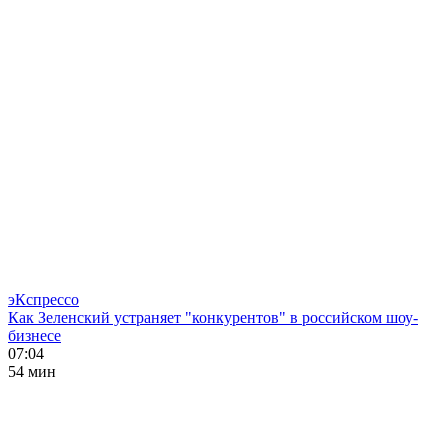
эКспрессо
Как Зеленский устраняет "конкурентов" в российском шоу-
бизнесе
07:04
54 мин