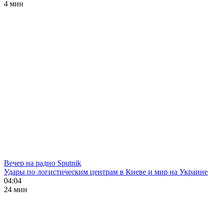
4 мин
Вечер на радио Sputnik
Удары по логистическим центрам в Киеве и мир на Украине
04:04
24 мин