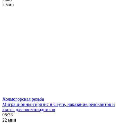
2 мин
Холмогорская резьба
Миграционный кризис в Сеуте, наказание релокантов и
квоты для олимпиадников
05:33
22 мин