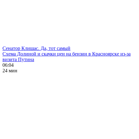
Сенатор Клишас. Да, тот самый
Схема Долиной и скачки цен на бензин в Красноярске из-за
визита Путина
06:04
24 мин