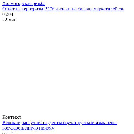
Холмогорская резьба
Ответ на терроризм ВСУ и атаки на склады маркетплейсов
05:04
22 мин
Контекст
Великий, могучий: студенты изучат русский язык через
государственную призму
05:27