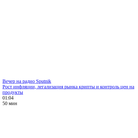
Вечер на радио Sputnik
Рост инфляции, легализация рынка крипты и контроль цен на
продукты
01:04
50 мин