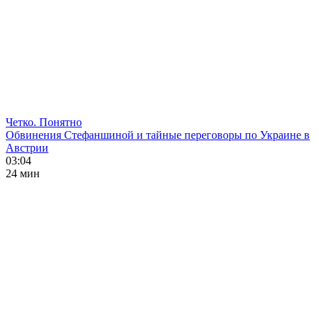
Четко. Понятно
Обвинения Стефаншиной и тайные переговоры по Украине в
Австрии
03:04
24 мин