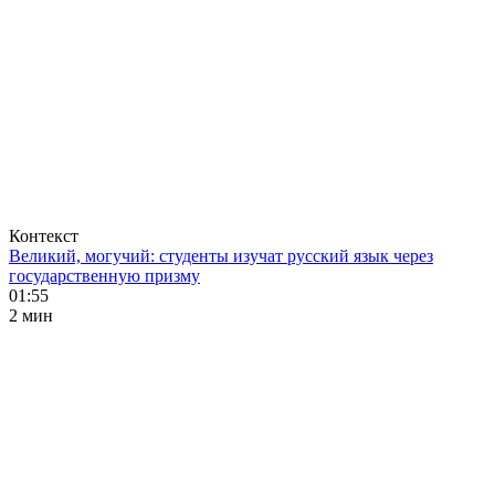
Контекст
Великий, могучий: студенты изучат русский язык через
государственную призму
01:55
2 мин