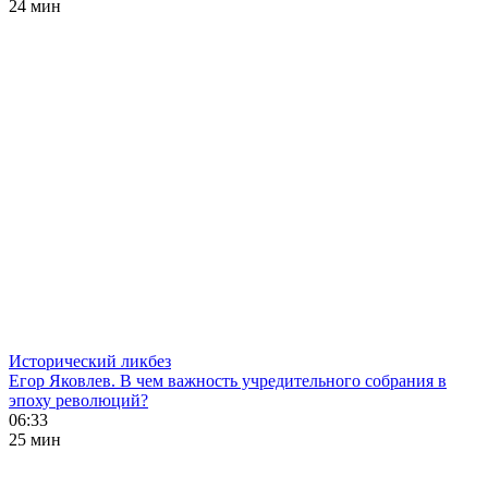
24 мин
Исторический ликбез
Егор Яковлев. В чем важность учредительного собрания в
эпоху революций?
06:33
25 мин