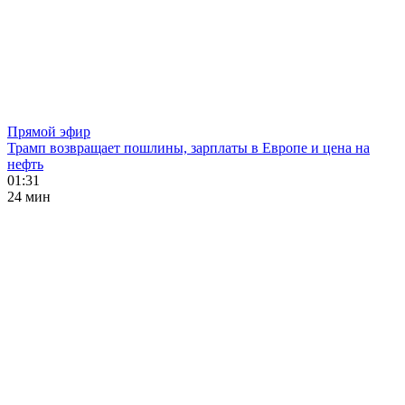
Прямой эфир
Трамп возвращает пошлины, зарплаты в Европе и цена на
нефть
01:31
24 мин