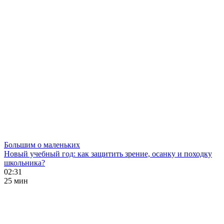
Большим о маленьких
Новый учебный год: как защитить зрение, осанку и походку
школьника?
02:31
25 мин