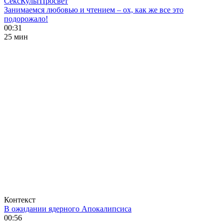
СексКультПросвет
Занимаемся любовью и чтением – ох, как же все это
подорожало!
00:31
25 мин
Контекст
В ожидании ядерного Апокалипсиса
00:56