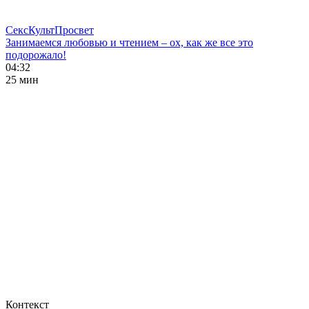
СексКультПросвет
Занимаемся любовью и чтением – ох, как же все это
подорожало!
04:32
25 мин
Контекст