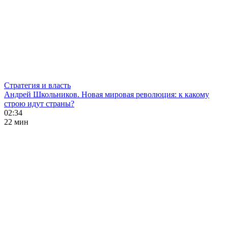
Стратегия и власть
Андрей Школьников. Новая мировая революция: к какому
строю идут страны?
02:34
22 мин