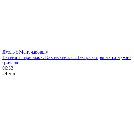
Дуэль с Манучаровым
Евгений Герасимов. Как изменился Театр сатиры и что нужно
зрителю
06:33
24 мин