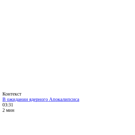
Контекст
В ожидании ядерного Апокалипсиса
03:31
2 мин