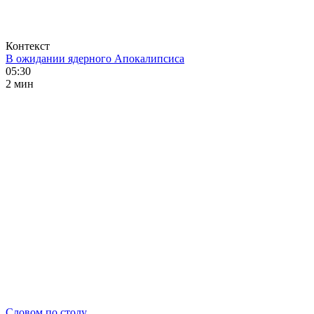
Контекст
В ожидании ядерного Апокалипсиса
05:30
2 мин
Словом по столу