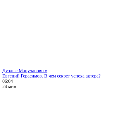
Дуэль с Манучаровым
Евгений Герасимов. В чем секрет успеха актера?
06:04
24 мин