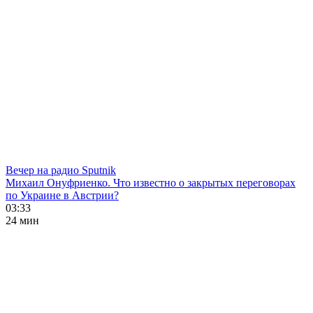
Вечер на радио Sputnik
Михаил Онуфриенко. Что известно о закрытых переговорах
по Украине в Австрии?
03:33
24 мин