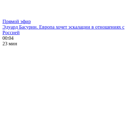
Прямой эфир
Эдуард Басурин. Европа хочет эскалации в отношениях с
Россией
00:04
23 мин