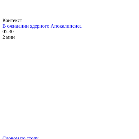
Контекст
В ожидании ядерного Апокалипсиса
05:30
2 мин
Словом по столу