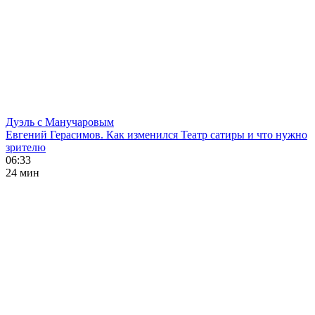
Дуэль с Манучаровым
Евгений Герасимов. Как изменился Театр сатиры и что нужно
зрителю
06:33
24 мин