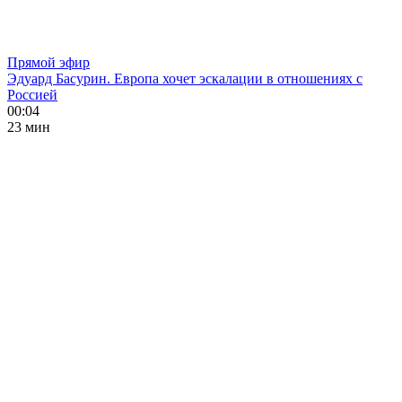
Прямой эфир
Эдуард Басурин. Европа хочет эскалации в отношениях с
Россией
00:04
23 мин