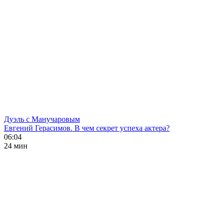
Дуэль с Манучаровым
Евгений Герасимов. В чем секрет успеха актера?
06:04
24 мин