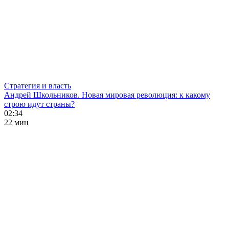
Стратегия и власть
Андрей Школьников. Новая мировая революция: к какому
строю идут страны?
02:34
22 мин