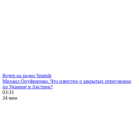
Вечер на радио Sputnik
Михаил Онуфриенко. Что известно о закрытых переговорах
по Украине в Австрии?
03:33
24 мин