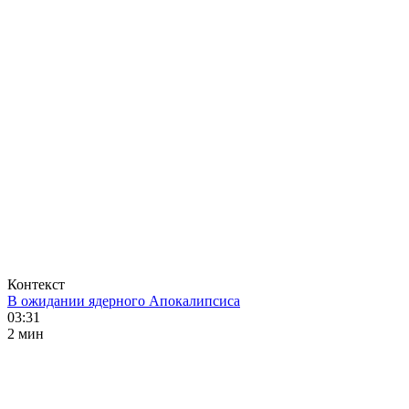
Контекст
В ожидании ядерного Апокалипсиса
03:31
2 мин