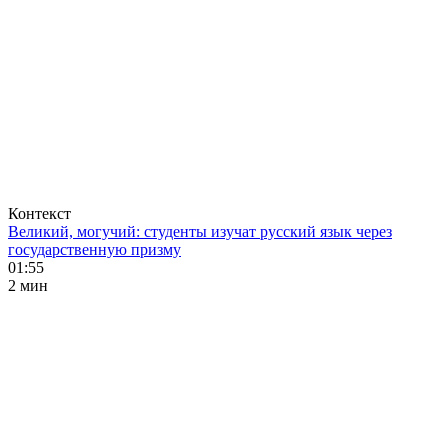
Контекст
Великий, могучий: студенты изучат русский язык через
государственную призму
01:55
2 мин