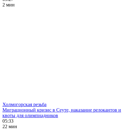
2 мин
Холмогорская резьба
Миграционный кризис в Сеуте, наказание релокантов и
квоты для олимпиадников
05:33
22 мин