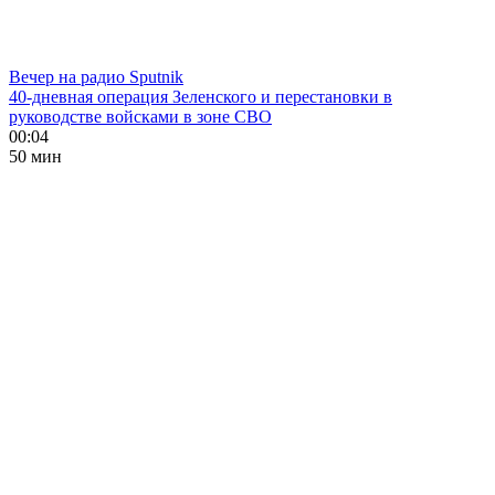
Вечер на радио Sputnik
40-дневная операция Зеленского и перестановки в
руководстве войсками в зоне СВО
00:04
50 мин