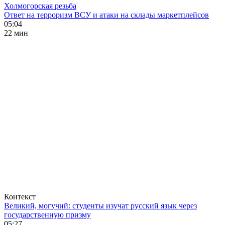
Холмогорская резьба
Ответ на терроризм ВСУ и атаки на склады маркетплейсов
05:04
22 мин
Контекст
Великий, могучий: студенты изучат русский язык через
государственную призму
05:27