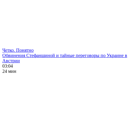
Четко. Понятно
Обвинения Стефаншиной и тайные переговоры по Украине в
Австрии
03:04
24 мин