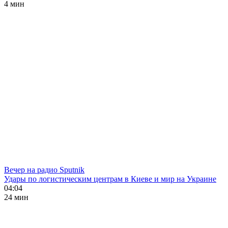
4 мин
Вечер на радио Sputnik
Удары по логистическим центрам в Киеве и мир на Украине
04:04
24 мин