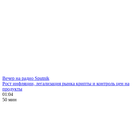
Вечер на радио Sputnik
Рост инфляции, легализация рынка крипты и контроль цен на
продукты
01:04
50 мин