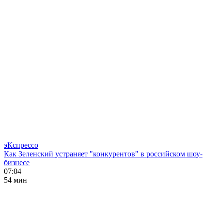
эКспрессо
Как Зеленский устраняет "конкурентов" в российском шоу-
бизнесе
07:04
54 мин