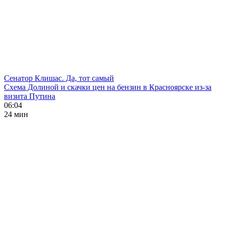
Сенатор Клишас. Да, тот самый
Схема Долиной и скачки цен на бензин в Красноярске из-за
визита Путина
06:04
24 мин