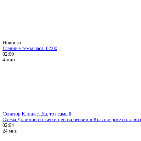
Новости
Главные темы часа. 02:00
02:00
4 мин
Сенатор Клишас. Да, тот самый
Схема Долиной и скачки цен на бензин в Красноярске из-за ви
02:04
24 мин