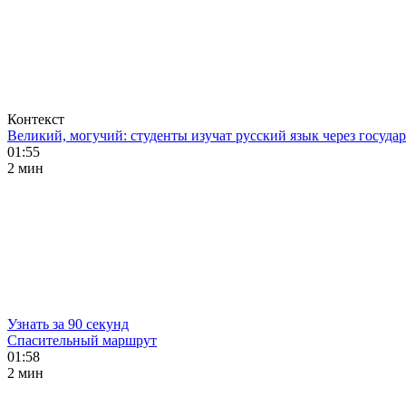
Контекст
Великий, могучий: студенты изучат русский язык через госуд
01:55
2 мин
Узнать за 90 секунд
Спасительный маршрут
01:58
2 мин