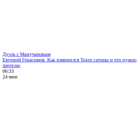
Дуэль с Манучаровым
Евгений Герасимов. Как изменился Театр сатиры и что нужно
зрителю
06:33
24 мин