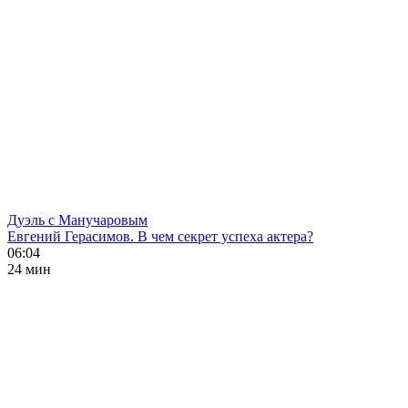
Дуэль с Манучаровым
Евгений Герасимов. В чем секрет успеха актера?
06:04
24 мин