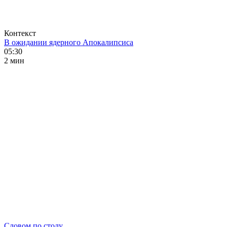
Контекст
В ожидании ядерного Апокалипсиса
05:30
2 мин
Словом по столу