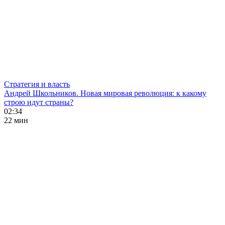
Стратегия и власть
Андрей Школьников. Новая мировая революция: к какому
строю идут страны?
02:34
22 мин