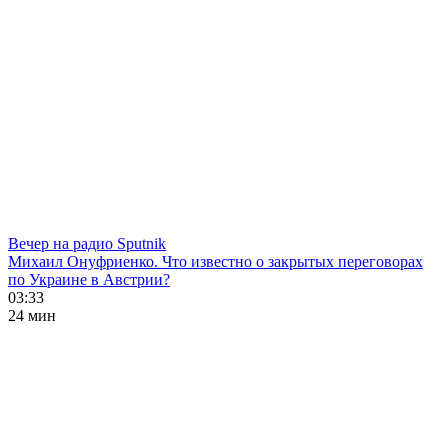
Вечер на радио Sputnik
Михаил Онуфриенко. Что известно о закрытых переговорах
по Украине в Австрии?
03:33
24 мин