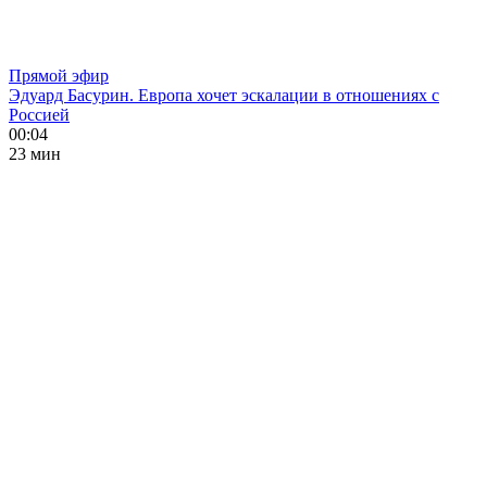
Прямой эфир
Эдуард Басурин. Европа хочет эскалации в отношениях с
Россией
00:04
23 мин