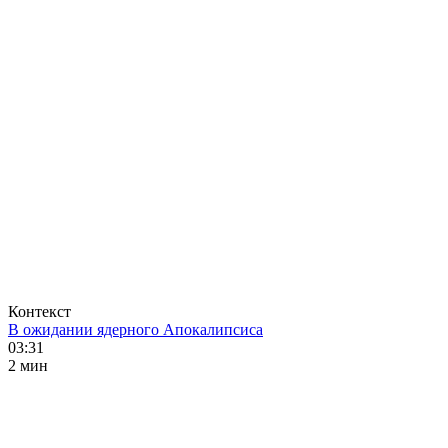
Контекст
В ожидании ядерного Апокалипсиса
03:31
2 мин