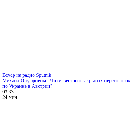
Вечер на радио Sputnik
Михаил Онуфриенко. Что известно о закрытых переговорах
по Украине в Австрии?
03:33
24 мин