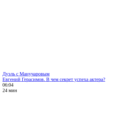
Дуэль с Манучаровым
Евгений Герасимов. В чем секрет успеха актера?
06:04
24 мин