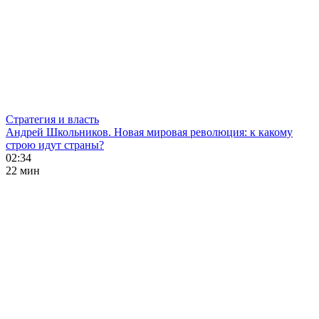
Стратегия и власть
Андрей Школьников. Новая мировая революция: к какому
строю идут страны?
02:34
22 мин