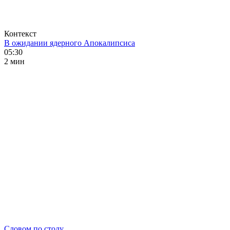
Контекст
В ожидании ядерного Апокалипсиса
05:30
2 мин
Словом по столу