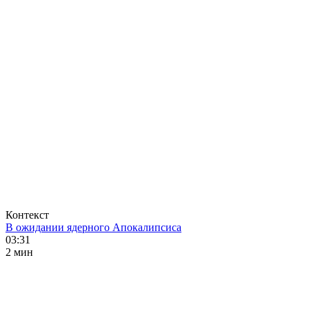
Контекст
В ожидании ядерного Апокалипсиса
03:31
2 мин