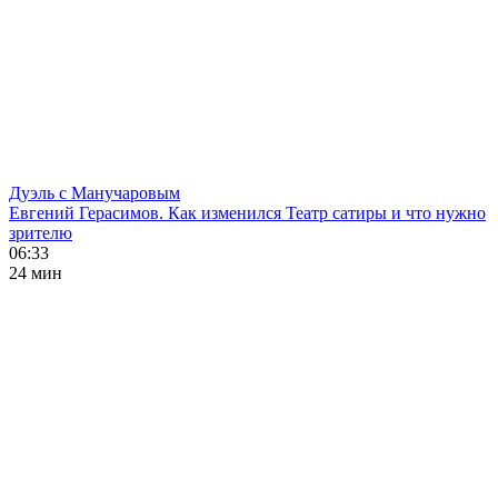
Дуэль с Манучаровым
Евгений Герасимов. Как изменился Театр сатиры и что нужно
зрителю
06:33
24 мин