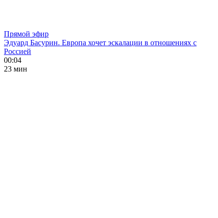
Прямой эфир
Эдуард Басурин. Европа хочет эскалации в отношениях с
Россией
00:04
23 мин