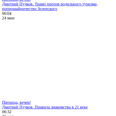
Дмитрий Пучков. Трамп против родильного туризма,
попрошайничество Зеленского
06:04
24 мин
Пятница, вечер!
Дмитрий Пучков. Правила знакомства в 21 веке
06:32