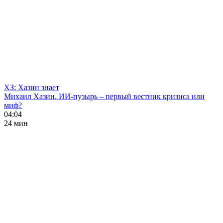
ХЗ: Хазин знает
Михаил Хазин. ИИ-пузырь – первый вестник кризиса или
миф?
04:04
24 мин