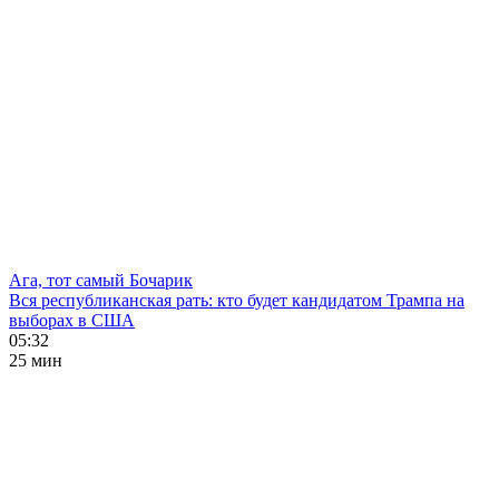
Ага, тот самый Бочарик
Вся республиканская рать: кто будет кандидатом Трампа на
выборах в США
05:32
25 мин