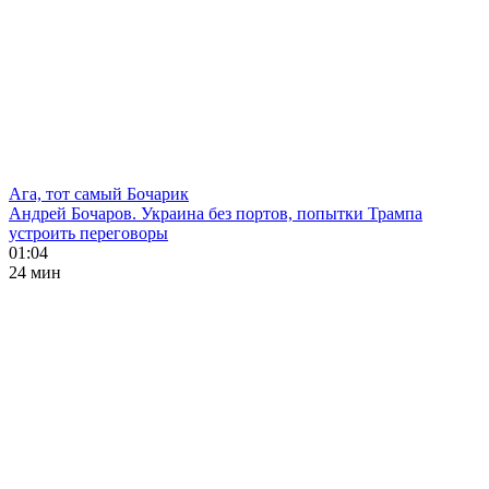
Ага, тот самый Бочарик
Андрей Бочаров. Украина без портов, попытки Трампа
устроить переговоры
01:04
24 мин