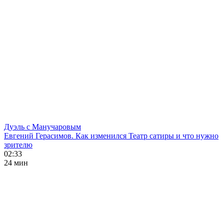
Дуэль с Манучаровым
Евгений Герасимов. Как изменился Театр сатиры и что нужно
зрителю
02:33
24 мин