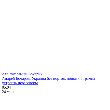
Ага, тот самый Бочарик
Андрей Бочаров. Украина без портов, попытки Трампа
устроить переговоры
05:04
24 мин