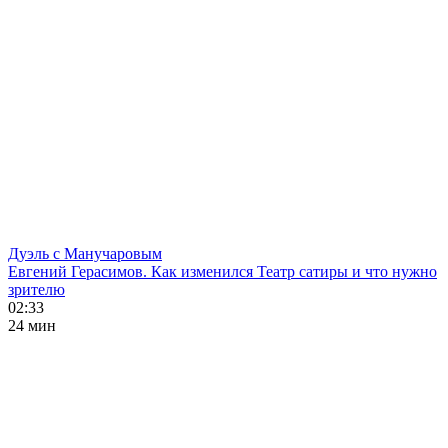
Дуэль с Манучаровым
Евгений Герасимов. Как изменился Театр сатиры и что нужно
зрителю
02:33
24 мин