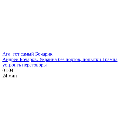
Ага, тот самый Бочарик
Андрей Бочаров. Украина без портов, попытки Трампа
устроить переговоры
01:04
24 мин