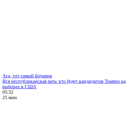
Ага, тот самый Бочарик
Вся республиканская рать: кто будет кандидатом Трампа на
выборах в США
05:32
25 мин