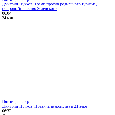
Дмитрий Пучков. Трамп против родильного туризма,
попрошайничество Зеленского
06:04
24 мин
Пятница, вечер!
Дмитрий Пучков. Правила знакомства в 21 веке
06:32