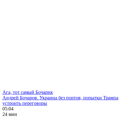
Ага, тот самый Бочарик
Андрей Бочаров. Украина без портов, попытки Трампа
устроить переговоры
05:04
24 мин