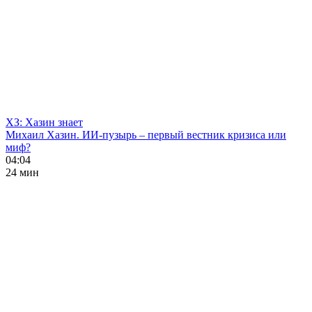
ХЗ: Хазин знает
Михаил Хазин. ИИ-пузырь – первый вестник кризиса или
миф?
04:04
24 мин