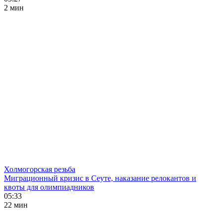
2 мин
Холмогорская резьба
Миграционный кризис в Сеуте, наказание релокантов и
квоты для олимпиадников
05:33
22 мин