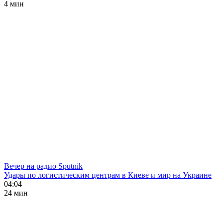
4 мин
Вечер на радио Sputnik
Удары по логистическим центрам в Киеве и мир на Украине
04:04
24 мин