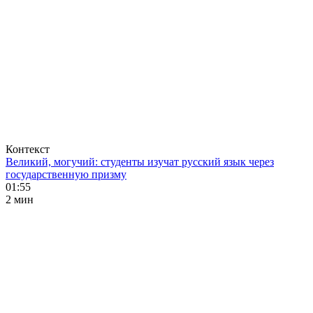
Контекст
Великий, могучий: студенты изучат русский язык через
государственную призму
01:55
2 мин