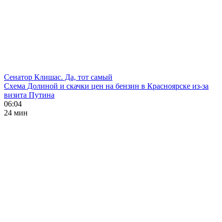
Сенатор Клишас. Да, тот самый
Схема Долиной и скачки цен на бензин в Красноярске из-за
визита Путина
06:04
24 мин