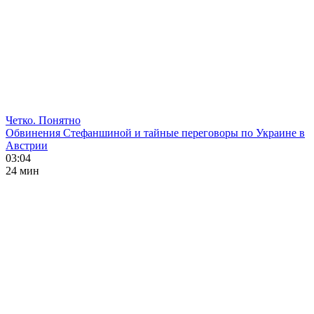
Четко. Понятно
Обвинения Стефаншиной и тайные переговоры по Украине в
Австрии
03:04
24 мин