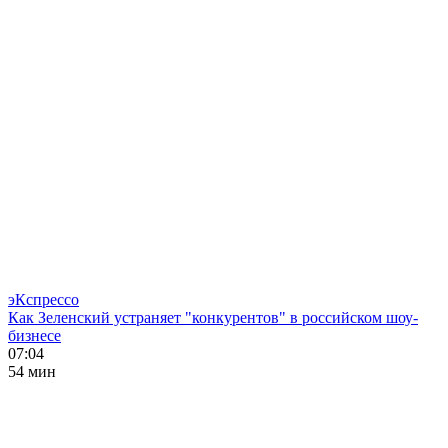
эКспрессо
Как Зеленский устраняет "конкурентов" в российском шоу-
бизнесе
07:04
54 мин