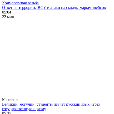
Холмогорская резьба
Ответ на терроризм ВСУ и атаки на склады маркетплейсов
05:04
22 мин
Контекст
Великий, могучий: студенты изучат русский язык через
государственную призму
05:27