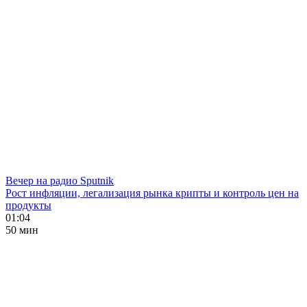
Вечер на радио Sputnik
Рост инфляции, легализация рынка крипты и контроль цен на
продукты
01:04
50 мин