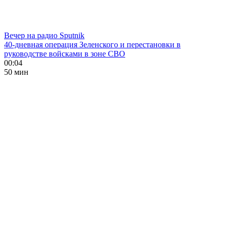
Вечер на радио Sputnik
40-дневная операция Зеленского и перестановки в
руководстве войсками в зоне СВО
00:04
50 мин