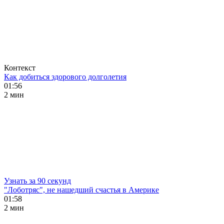
Контекст
Как добиться здорового долголетия
01:56
2 мин
Узнать за 90 секунд
"Лоботряс", не нашедший счастья в Америке
01:58
2 мин