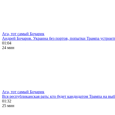
Ага, тот самый Бочарик
Андрей Бочаров. Украина без портов, попытки Трампа устроит
01:04
24 мин
Ага, тот самый Бочарик
Вся республиканская рать: кто будет кандидатом Трампа на в
01:32
25 мин