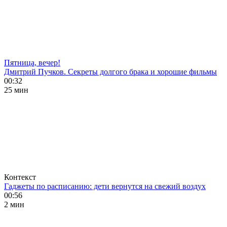
Пятница, вечер!
Дмитрий Пучков. Секреты долгого брака и хорошие фильмы
00:32
25 мин
Контекст
Гаджеты по расписанию: дети вернутся на свежий воздух
00:56
2 мин