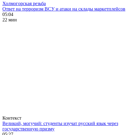
Холмогорская резьба
Ответ на терроризм ВСУ и атаки на склады маркетплейсов
05:04
22 мин
Контекст
Великий, могучий: студенты изучат русский язык через
государственную призму
05:27