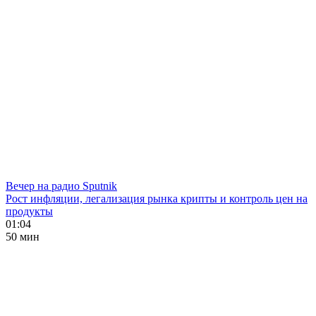
Вечер на радио Sputnik
Рост инфляции, легализация рынка крипты и контроль цен на
продукты
01:04
50 мин