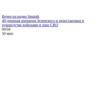
Вечер на радио Sputnik
40-дневная операция Зеленского и перестановки в
руководстве войсками в зоне СВО
00:04
50 мин