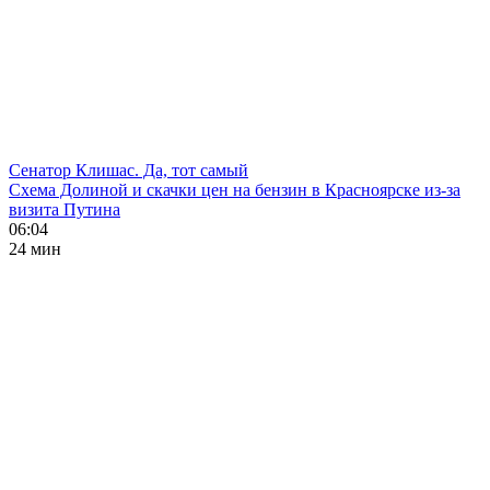
Сенатор Клишас. Да, тот самый
Схема Долиной и скачки цен на бензин в Красноярске из-за
визита Путина
06:04
24 мин