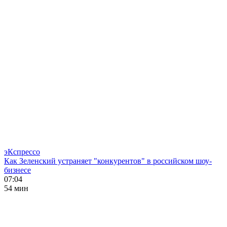
эКспрессо
Как Зеленский устраняет "конкурентов" в российском шоу-
бизнесе
07:04
54 мин