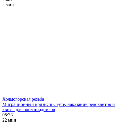
2 мин
Холмогорская резьба
Миграционный кризис в Сеуте, наказание релокантов и
квоты для олимпиадников
05:33
22 мин