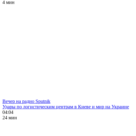
4 мин
Вечер на радио Sputnik
Удары по логистическим центрам в Киеве и мир на Украине
04:04
24 мин