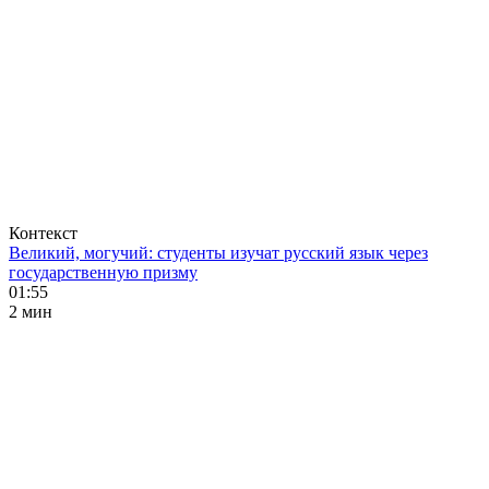
Контекст
Великий, могучий: студенты изучат русский язык через
государственную призму
01:55
2 мин