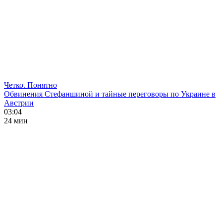
Четко. Понятно
Обвинения Стефаншиной и тайные переговоры по Украине в
Австрии
03:04
24 мин