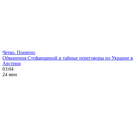
Четко. Понятно
Обвинения Стефаншиной и тайные переговоры по Украине в
Австрии
03:04
24 мин