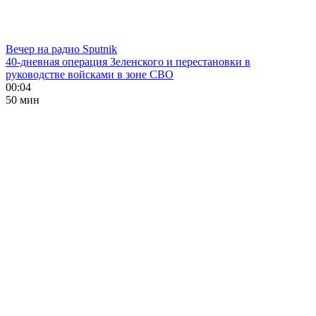
Вечер на радио Sputnik
40-дневная операция Зеленского и перестановки в
руководстве войсками в зоне СВО
00:04
50 мин