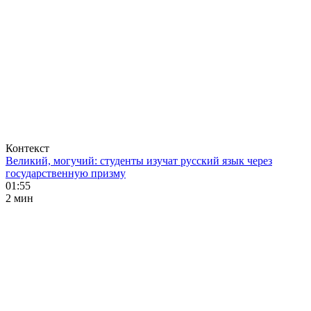
Контекст
Великий, могучий: студенты изучат русский язык через
государственную призму
01:55
2 мин