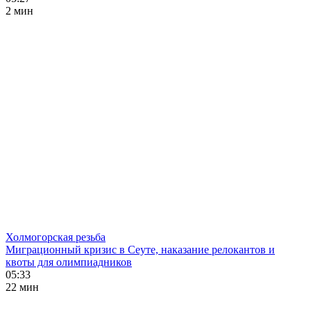
2 мин
Холмогорская резьба
Миграционный кризис в Сеуте, наказание релокантов и
квоты для олимпиадников
05:33
22 мин