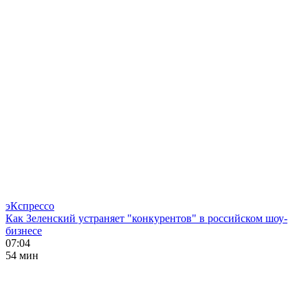
эКспрессо
Как Зеленский устраняет "конкурентов" в российском шоу-
бизнесе
07:04
54 мин