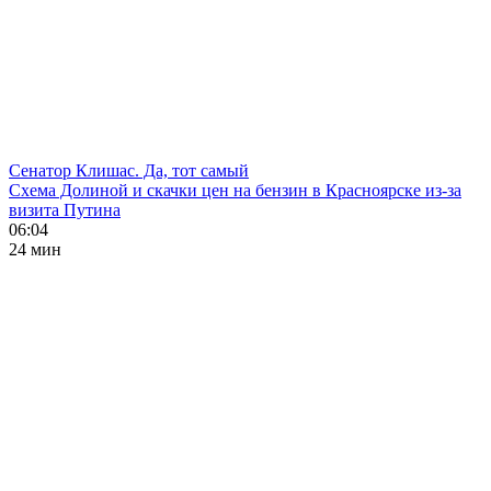
Сенатор Клишас. Да, тот самый
Схема Долиной и скачки цен на бензин в Красноярске из-за
визита Путина
06:04
24 мин