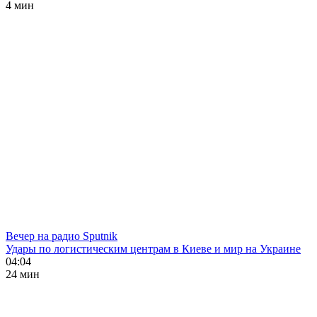
4 мин
Вечер на радио Sputnik
Удары по логистическим центрам в Киеве и мир на Украине
04:04
24 мин