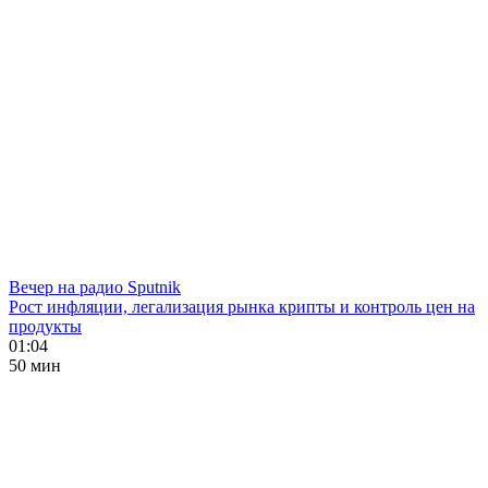
Вечер на радио Sputnik
Рост инфляции, легализация рынка крипты и контроль цен на
продукты
01:04
50 мин