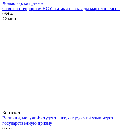
Холмогорская резьба
Ответ на терроризм ВСУ и атаки на склады маркетплейсов
05:04
22 мин
Контекст
Великий, могучий: студенты изучат русский язык через
государственную призму
05:27