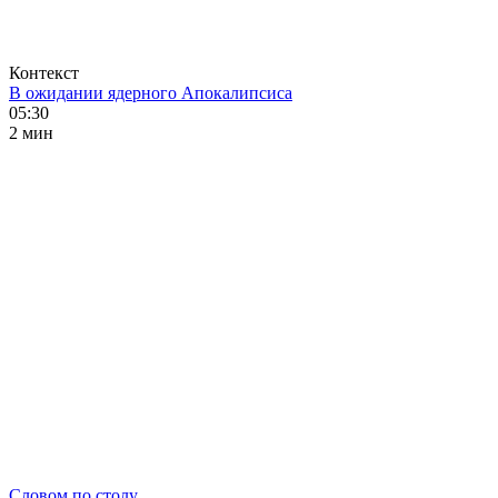
Контекст
В ожидании ядерного Апокалипсиса
05:30
2 мин
Словом по столу