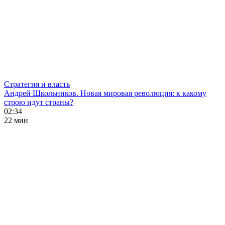
Стратегия и власть
Андрей Школьников. Новая мировая революция: к какому
строю идут страны?
02:34
22 мин