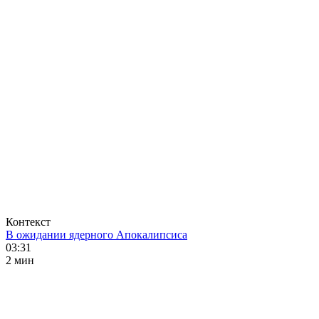
Контекст
В ожидании ядерного Апокалипсиса
03:31
2 мин