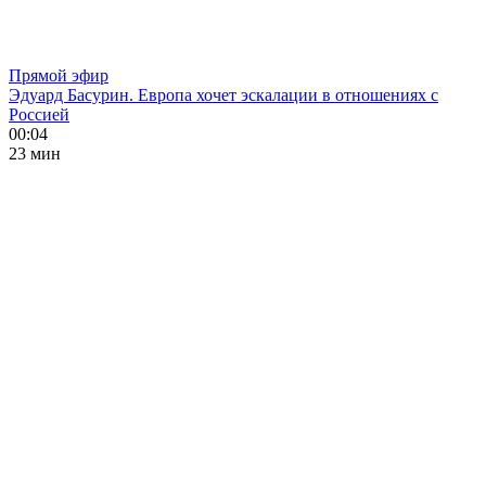
Прямой эфир
Эдуард Басурин. Европа хочет эскалации в отношениях с
Россией
00:04
23 мин