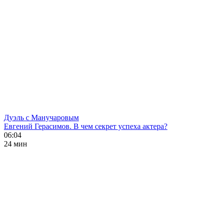
Дуэль с Манучаровым
Евгений Герасимов. В чем секрет успеха актера?
06:04
24 мин