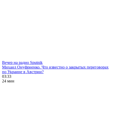
Вечер на радио Sputnik
Михаил Онуфриенко. Что известно о закрытых переговорах
по Украине в Австрии?
03:33
24 мин