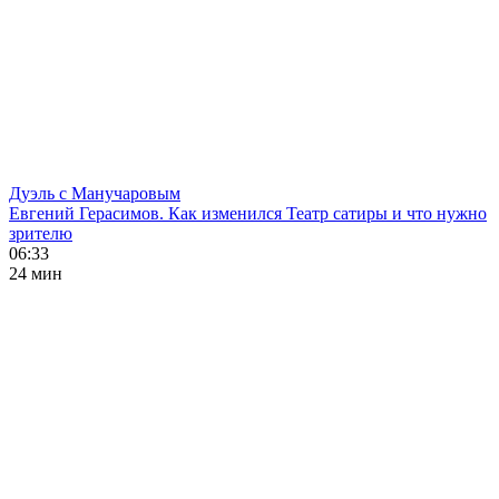
Дуэль с Манучаровым
Евгений Герасимов. Как изменился Театр сатиры и что нужно
зрителю
06:33
24 мин