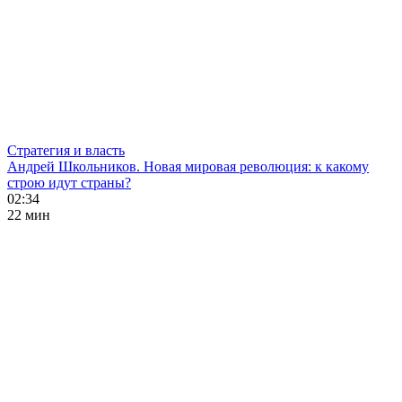
Стратегия и власть
Андрей Школьников. Новая мировая революция: к какому
строю идут страны?
02:34
22 мин