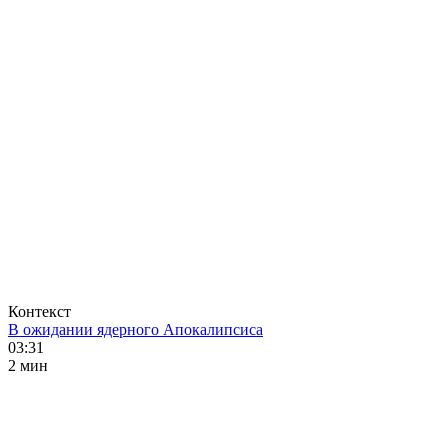
Контекст
В ожидании ядерного Апокалипсиса
03:31
2 мин