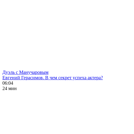
Дуэль с Манучаровым
Евгений Герасимов. В чем секрет успеха актера?
06:04
24 мин