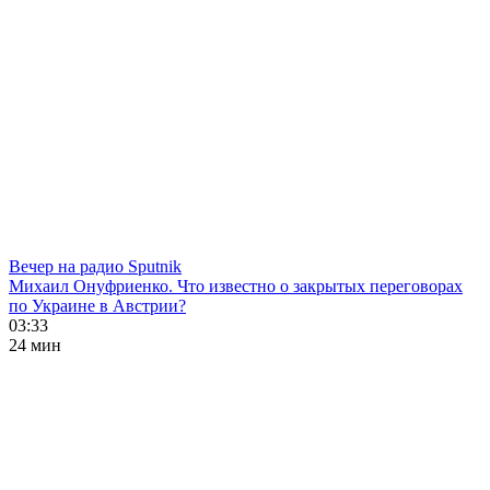
Вечер на радио Sputnik
Михаил Онуфриенко. Что известно о закрытых переговорах
по Украине в Австрии?
03:33
24 мин