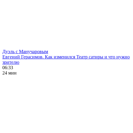
Дуэль с Манучаровым
Евгений Герасимов. Как изменился Театр сатиры и что нужно
зрителю
06:33
24 мин