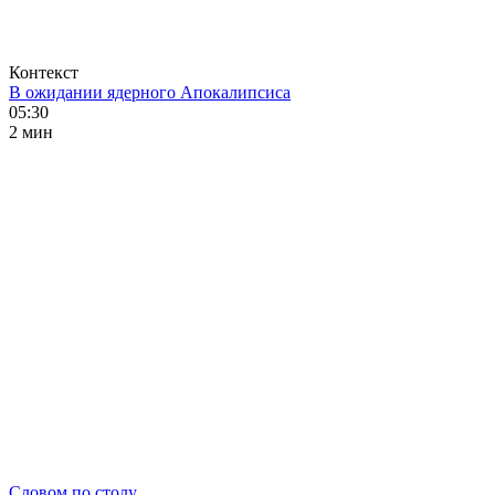
Контекст
В ожидании ядерного Апокалипсиса
05:30
2 мин
Словом по столу