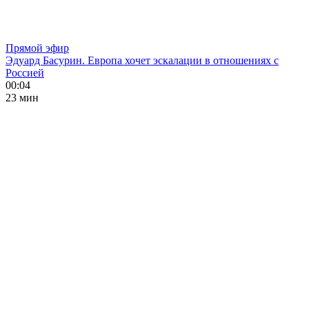
Прямой эфир
Эдуард Басурин. Европа хочет эскалации в отношениях с
Россией
00:04
23 мин