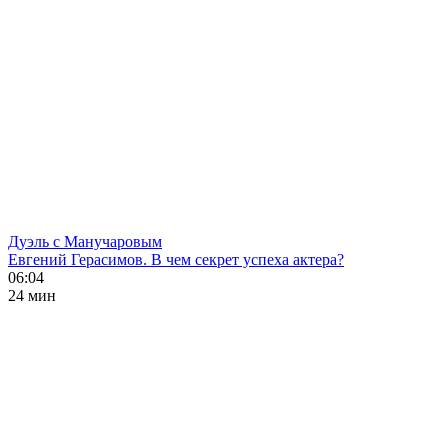
Дуэль с Манучаровым
Евгений Герасимов. В чем секрет успеха актера?
06:04
24 мин