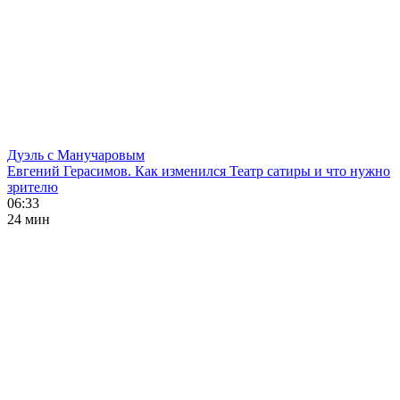
Дуэль с Манучаровым
Евгений Герасимов. Как изменился Театр сатиры и что нужно
зрителю
06:33
24 мин