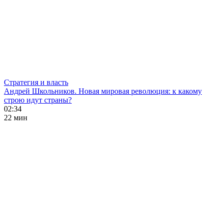
Стратегия и власть
Андрей Школьников. Новая мировая революция: к какому
строю идут страны?
02:34
22 мин