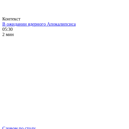
Контекст
В ожидании ядерного Апокалипсиса
05:30
2 мин
Словом по столу