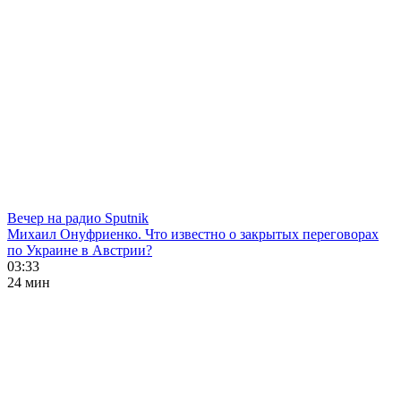
Вечер на радио Sputnik
Михаил Онуфриенко. Что известно о закрытых переговорах
по Украине в Австрии?
03:33
24 мин