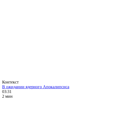
Контекст
В ожидании ядерного Апокалипсиса
03:31
2 мин