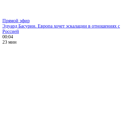
Прямой эфир
Эдуард Басурин. Европа хочет эскалации в отношениях с
Россией
00:04
23 мин