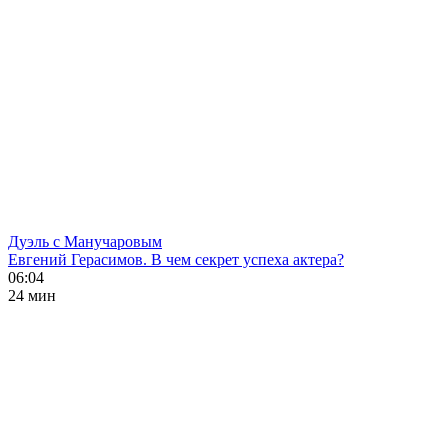
Дуэль с Манучаровым
Евгений Герасимов. В чем секрет успеха актера?
06:04
24 мин