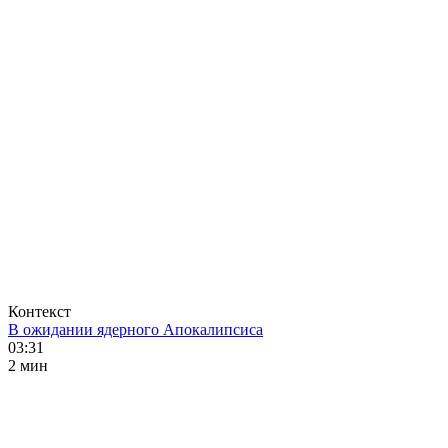
Контекст
В ожидании ядерного Апокалипсиса
03:31
2 мин