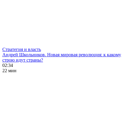
Стратегия и власть
Андрей Школьников. Новая мировая революция: к какому
строю идут страны?
02:34
22 мин