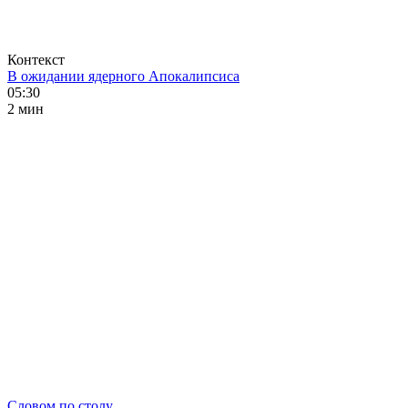
Контекст
В ожидании ядерного Апокалипсиса
05:30
2 мин
Словом по столу