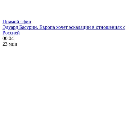
Прямой эфир
Эдуард Басурин. Европа хочет эскалации в отношениях с
Россией
00:04
23 мин