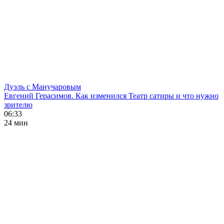
Дуэль с Манучаровым
Евгений Герасимов. Как изменился Театр сатиры и что нужно
зрителю
06:33
24 мин