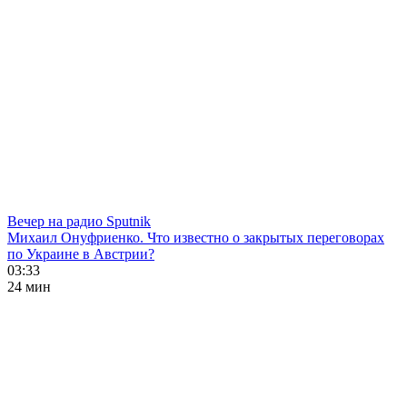
Вечер на радио Sputnik
Михаил Онуфриенко. Что известно о закрытых переговорах
по Украине в Австрии?
03:33
24 мин