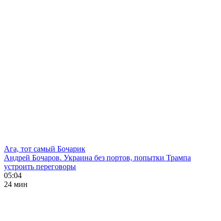
Ага, тот самый Бочарик
Андрей Бочаров. Украина без портов, попытки Трампа
устроить переговоры
05:04
24 мин