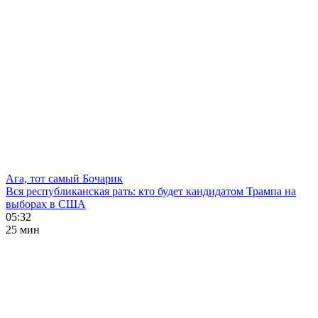
Ага, тот самый Бочарик
Вся республиканская рать: кто будет кандидатом Трампа на
выборах в США
05:32
25 мин