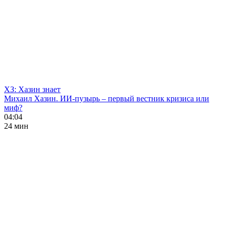
ХЗ: Хазин знает
Михаил Хазин. ИИ-пузырь – первый вестник кризиса или
миф?
04:04
24 мин