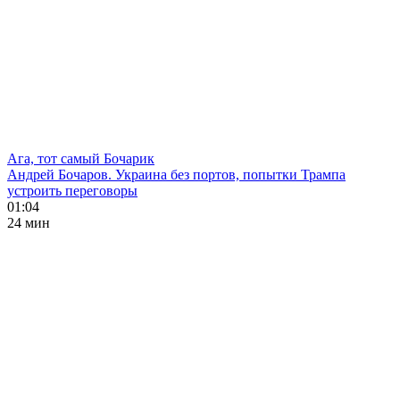
Ага, тот самый Бочарик
Андрей Бочаров. Украина без портов, попытки Трампа
устроить переговоры
01:04
24 мин