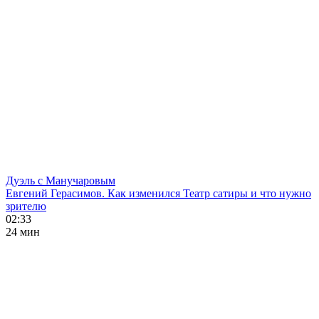
Дуэль с Манучаровым
Евгений Герасимов. Как изменился Театр сатиры и что нужно
зрителю
02:33
24 мин