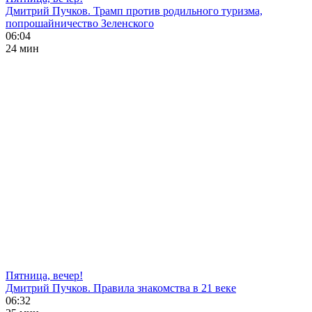
Дмитрий Пучков. Трамп против родильного туризма,
попрошайничество Зеленского
06:04
24 мин
Пятница, вечер!
Дмитрий Пучков. Правила знакомства в 21 веке
06:32