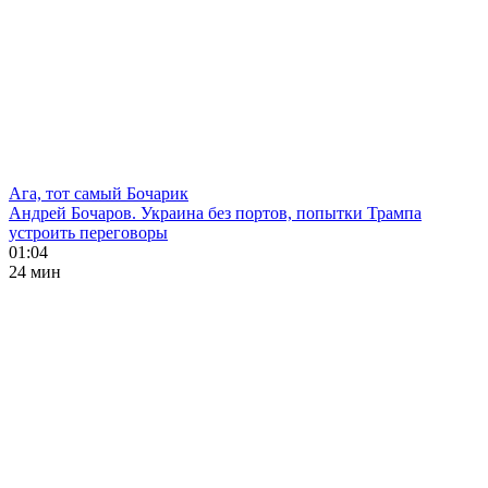
Ага, тот самый Бочарик
Андрей Бочаров. Украина без портов, попытки Трампа
устроить переговоры
01:04
24 мин