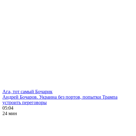
Ага, тот самый Бочарик
Андрей Бочаров. Украина без портов, попытки Трампа
устроить переговоры
05:04
24 мин