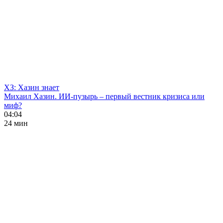
ХЗ: Хазин знает
Михаил Хазин. ИИ-пузырь – первый вестник кризиса или
миф?
04:04
24 мин