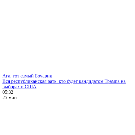
Ага, тот самый Бочарик
Вся республиканская рать: кто будет кандидатом Трампа на
выборах в США
05:32
25 мин