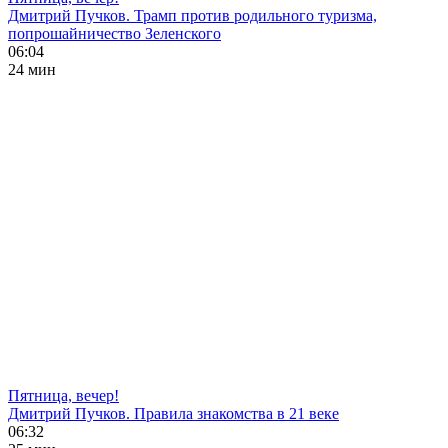
Дмитрий Пучков. Трамп против родильного туризма,
попрошайничество Зеленского
06:04
24 мин
Пятница, вечер!
Дмитрий Пучков. Правила знакомства в 21 веке
06:32