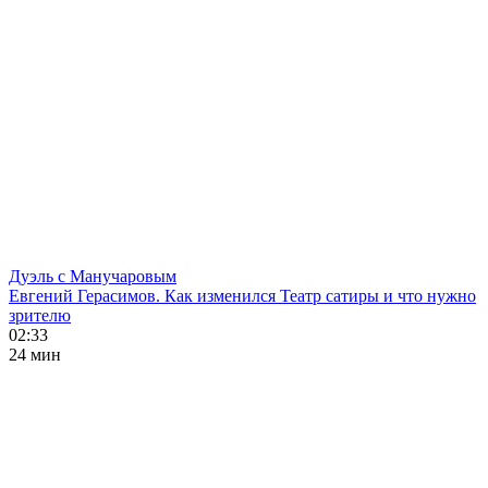
Дуэль с Манучаровым
Евгений Герасимов. Как изменился Театр сатиры и что нужно
зрителю
02:33
24 мин