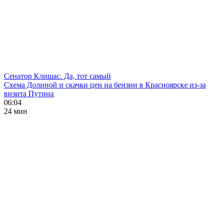
Сенатор Клишас. Да, тот самый
Схема Долиной и скачки цен на бензин в Красноярске из-за
визита Путина
06:04
24 мин