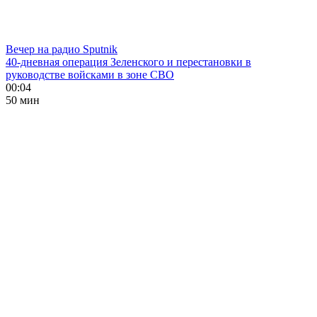
Вечер на радио Sputnik
40-дневная операция Зеленского и перестановки в
руководстве войсками в зоне СВО
00:04
50 мин