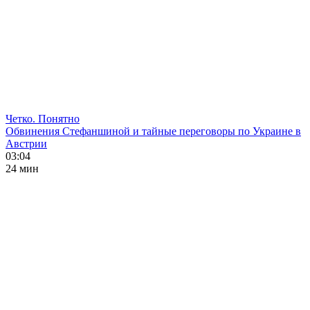
Четко. Понятно
Обвинения Стефаншиной и тайные переговоры по Украине в
Австрии
03:04
24 мин