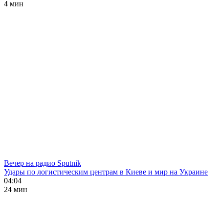
4 мин
Вечер на радио Sputnik
Удары по логистическим центрам в Киеве и мир на Украине
04:04
24 мин