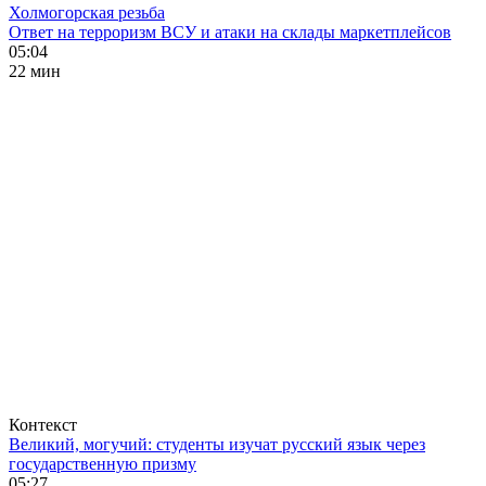
Холмогорская резьба
Ответ на терроризм ВСУ и атаки на склады маркетплейсов
05:04
22 мин
Контекст
Великий, могучий: студенты изучат русский язык через
государственную призму
05:27