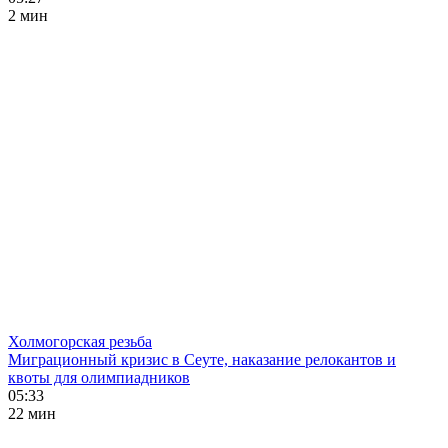
2 мин
Холмогорская резьба
Миграционный кризис в Сеуте, наказание релокантов и
квоты для олимпиадников
05:33
22 мин