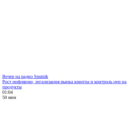
Вечер на радио Sputnik
Рост инфляции, легализация рынка крипты и контроль цен на
продукты
01:04
50 мин