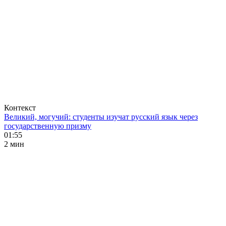
Контекст
Великий, могучий: студенты изучат русский язык через
государственную призму
01:55
2 мин