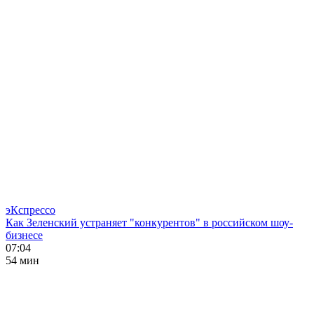
эКспрессо
Как Зеленский устраняет "конкурентов" в российском шоу-
бизнесе
07:04
54 мин