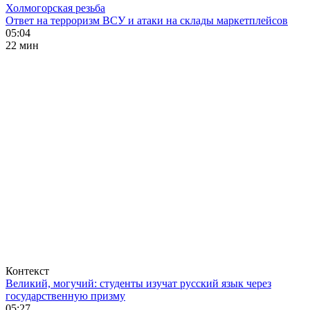
Холмогорская резьба
Ответ на терроризм ВСУ и атаки на склады маркетплейсов
05:04
22 мин
Контекст
Великий, могучий: студенты изучат русский язык через
государственную призму
05:27