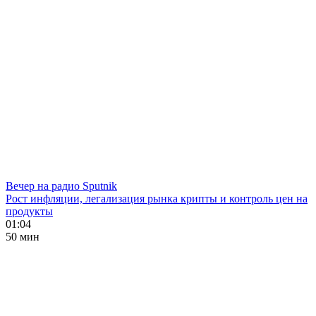
Вечер на радио Sputnik
Рост инфляции, легализация рынка крипты и контроль цен на
продукты
01:04
50 мин