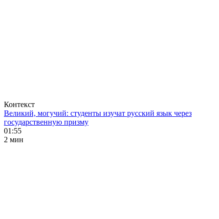
Контекст
Великий, могучий: студенты изучат русский язык через
государственную призму
01:55
2 мин