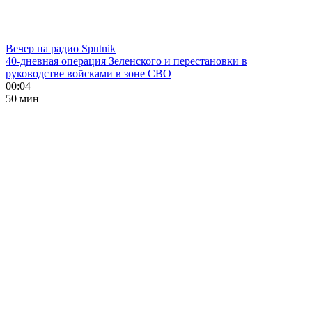
Вечер на радио Sputnik
40-дневная операция Зеленского и перестановки в
руководстве войсками в зоне СВО
00:04
50 мин