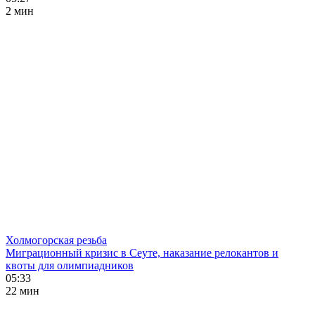
2 мин
Холмогорская резьба
Миграционный кризис в Сеуте, наказание релокантов и
квоты для олимпиадников
05:33
22 мин