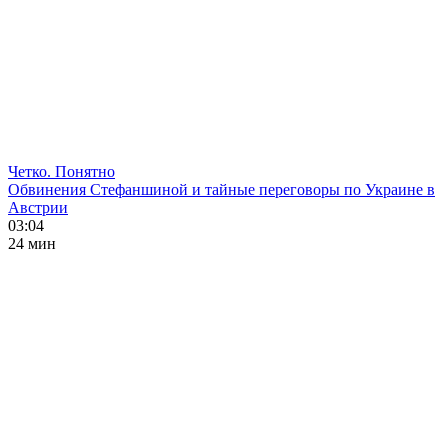
Четко. Понятно
Обвинения Стефаншиной и тайные переговоры по Украине в
Австрии
03:04
24 мин