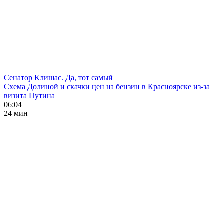
Сенатор Клишас. Да, тот самый
Схема Долиной и скачки цен на бензин в Красноярске из-за
визита Путина
06:04
24 мин