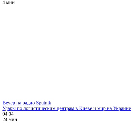
4 мин
Вечер на радио Sputnik
Удары по логистическим центрам в Киеве и мир на Украине
04:04
24 мин