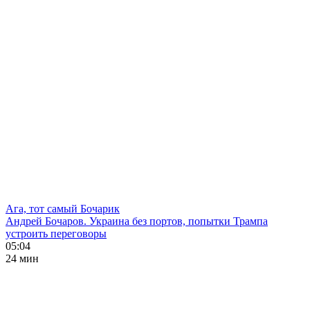
Ага, тот самый Бочарик
Андрей Бочаров. Украина без портов, попытки Трампа
устроить переговоры
05:04
24 мин