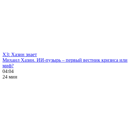
ХЗ: Хазин знает
Михаил Хазин. ИИ-пузырь – первый вестник кризиса или
миф?
04:04
24 мин