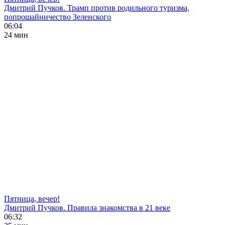
Дмитрий Пучков. Трамп против родильного туризма,
попрошайничество Зеленского
06:04
24 мин
Пятница, вечер!
Дмитрий Пучков. Правила знакомства в 21 веке
06:32