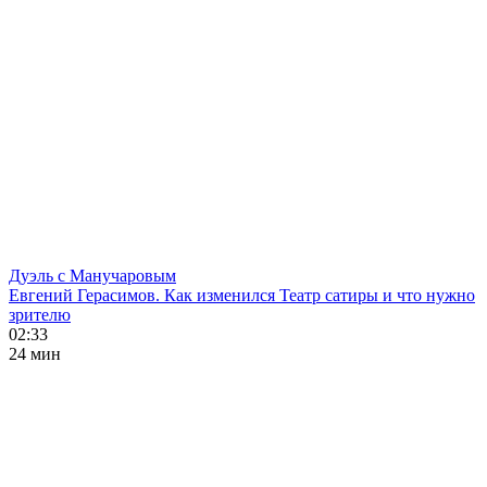
Дуэль с Манучаровым
Евгений Герасимов. Как изменился Театр сатиры и что нужно
зрителю
02:33
24 мин