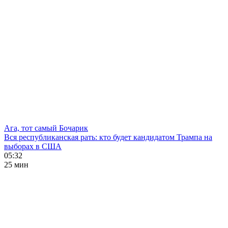
Ага, тот самый Бочарик
Вся республиканская рать: кто будет кандидатом Трампа на
выборах в США
05:32
25 мин