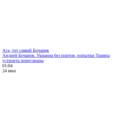
Ага, тот самый Бочарик
Андрей Бочаров. Украина без портов, попытки Трампа
устроить переговоры
01:04
24 мин