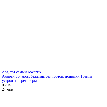
Ага, тот самый Бочарик
Андрей Бочаров. Украина без портов, попытки Трампа
устроить переговоры
05:04
24 мин