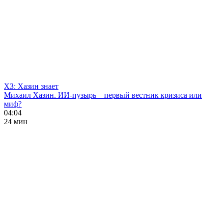
ХЗ: Хазин знает
Михаил Хазин. ИИ-пузырь – первый вестник кризиса или
миф?
04:04
24 мин