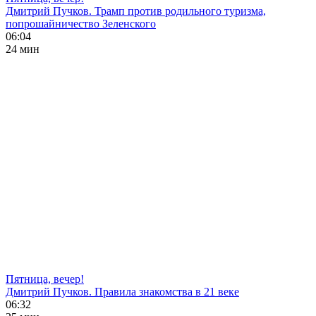
Дмитрий Пучков. Трамп против родильного туризма,
попрошайничество Зеленского
06:04
24 мин
Пятница, вечер!
Дмитрий Пучков. Правила знакомства в 21 веке
06:32