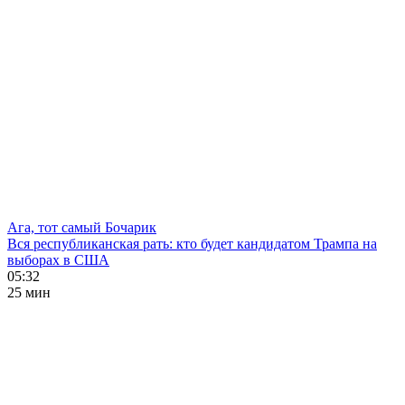
Ага, тот самый Бочарик
Вся республиканская рать: кто будет кандидатом Трампа на
выборах в США
05:32
25 мин