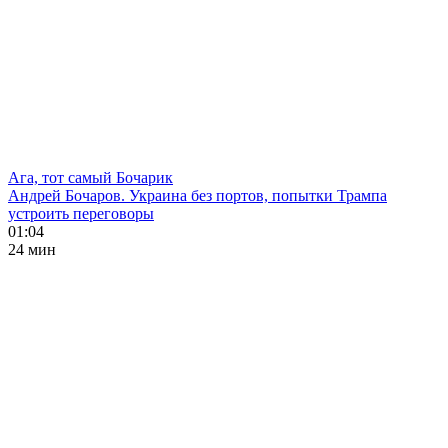
Ага, тот самый Бочарик
Андрей Бочаров. Украина без портов, попытки Трампа
устроить переговоры
01:04
24 мин