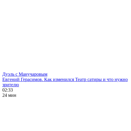
Дуэль с Манучаровым
Евгений Герасимов. Как изменился Театр сатиры и что нужно
зрителю
02:33
24 мин