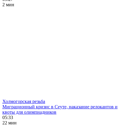
2 мин
Холмогорская резьба
Миграционный кризис в Сеуте, наказание релокантов и
квоты для олимпиадников
05:33
22 мин