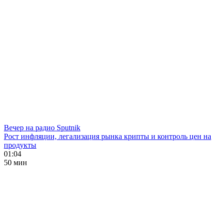
Вечер на радио Sputnik
Рост инфляции, легализация рынка крипты и контроль цен на
продукты
01:04
50 мин