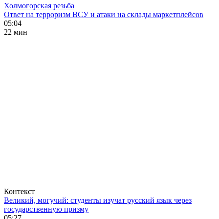
Холмогорская резьба
Ответ на терроризм ВСУ и атаки на склады маркетплейсов
05:04
22 мин
Контекст
Великий, могучий: студенты изучат русский язык через
государственную призму
05:27