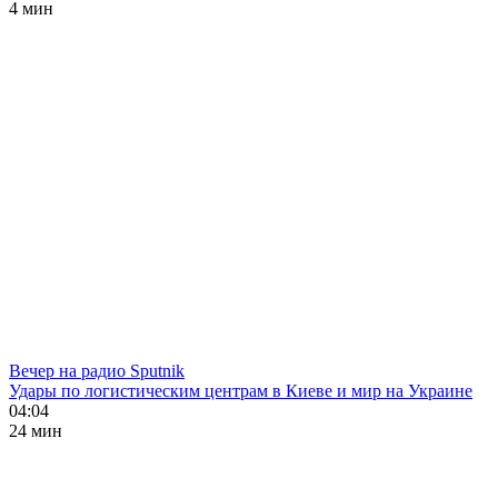
4 мин
Вечер на радио Sputnik
Удары по логистическим центрам в Киеве и мир на Украине
04:04
24 мин