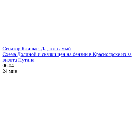
Сенатор Клишас. Да, тот самый
Схема Долиной и скачки цен на бензин в Красноярске из-за
визита Путина
06:04
24 мин