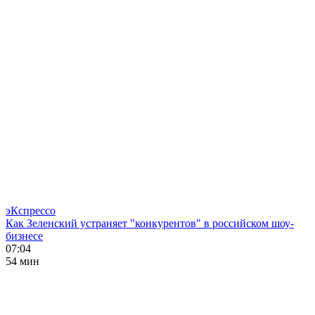
эКспрессо
Как Зеленский устраняет "конкурентов" в российском шоу-
бизнесе
07:04
54 мин