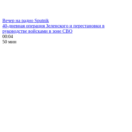
Вечер на радио Sputnik
40-дневная операция Зеленского и перестановки в
руководстве войсками в зоне СВО
00:04
50 мин