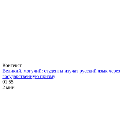
Контекст
Великий, могучий: студенты изучат русский язык через
государственную призму
01:55
2 мин