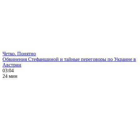
Четко. Понятно
Обвинения Стефаншиной и тайные переговоры по Украине в
Австрии
03:04
24 мин