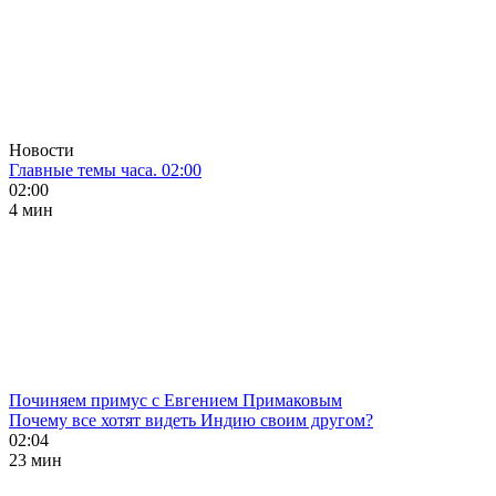
Новости
Главные темы часа. 02:00
02:00
4 мин
Починяем примус с Евгением Примаковым
Почему все хотят видеть Индию своим другом?
02:04
23 мин