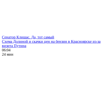
Сенатор Клишас. Да, тот самый
Схема Долиной и скачки цен на бензин в Красноярске из-за
визита Путина
06:04
24 мин