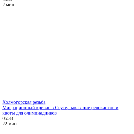
2 мин
Холмогорская резьба
Миграционный кризис в Сеуте, наказание релокантов и
квоты для олимпиадников
05:33
22 мин