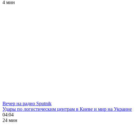
4 мин
Вечер на радио Sputnik
Удары по логистическим центрам в Киеве и мир на Украине
04:04
24 мин