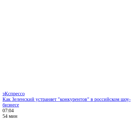
эКспрессо
Как Зеленский устраняет "конкурентов" в российском шоу-
бизнесе
07:04
54 мин