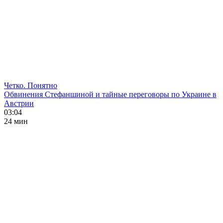
Четко. Понятно
Обвинения Стефаншиной и тайные переговоры по Украине в
Австрии
03:04
24 мин