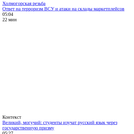
Холмогорская резьба
Ответ на терроризм ВСУ и атаки на склады маркетплейсов
05:04
22 мин
Контекст
Великий, могучий: студенты изучат русский язык через
государственную призму
05:27