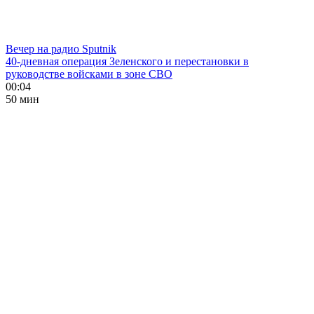
Вечер на радио Sputnik
40-дневная операция Зеленского и перестановки в
руководстве войсками в зоне СВО
00:04
50 мин