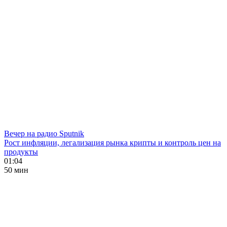
Вечер на радио Sputnik
Рост инфляции, легализация рынка крипты и контроль цен на
продукты
01:04
50 мин