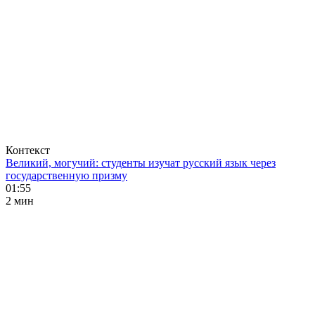
Контекст
Великий, могучий: студенты изучат русский язык через
государственную призму
01:55
2 мин