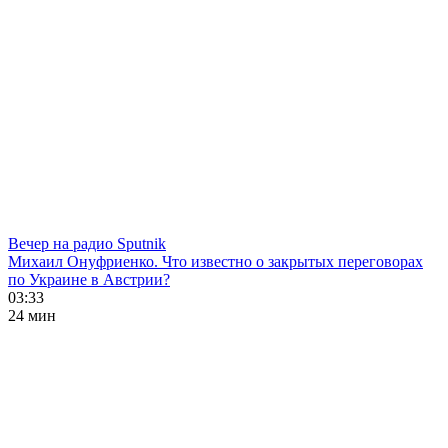
Вечер на радио Sputnik
Михаил Онуфриенко. Что известно о закрытых переговорах
по Украине в Австрии?
03:33
24 мин