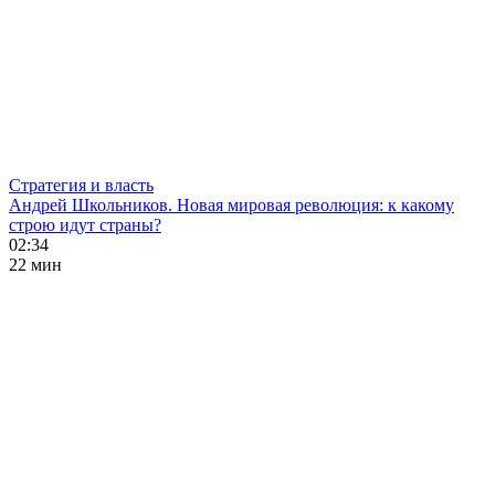
Стратегия и власть
Андрей Школьников. Новая мировая революция: к какому
строю идут страны?
02:34
22 мин