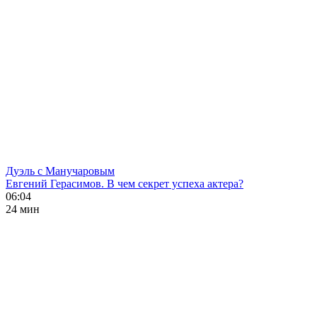
Дуэль с Манучаровым
Евгений Герасимов. В чем секрет успеха актера?
06:04
24 мин