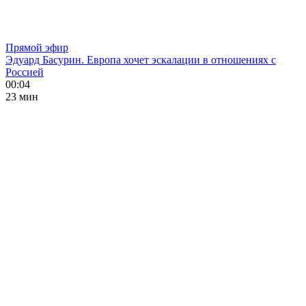
Прямой эфир
Эдуард Басурин. Европа хочет эскалации в отношениях с
Россией
00:04
23 мин