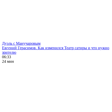
Дуэль с Манучаровым
Евгений Герасимов. Как изменился Театр сатиры и что нужно
зрителю
06:33
24 мин