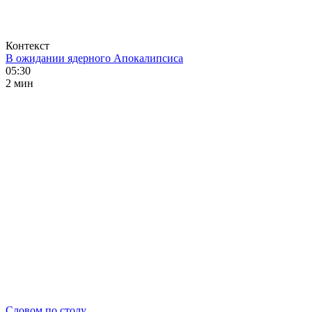
Контекст
В ожидании ядерного Апокалипсиса
05:30
2 мин
Словом по столу