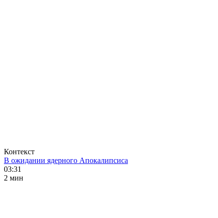
Контекст
В ожидании ядерного Апокалипсиса
03:31
2 мин