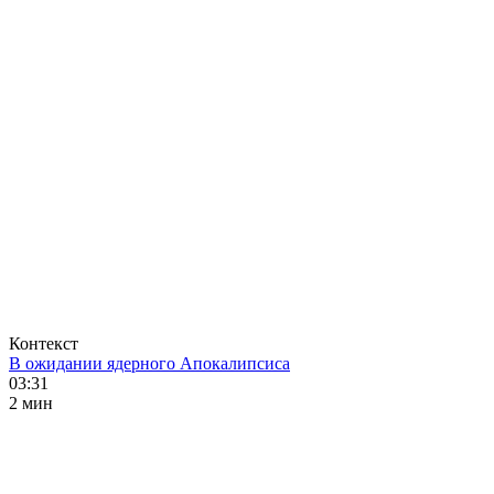
Контекст
В ожидании ядерного Апокалипсиса
03:31
2 мин