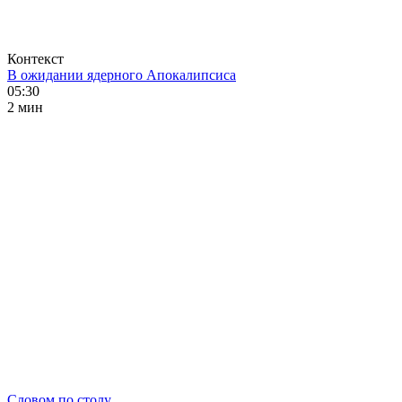
Контекст
В ожидании ядерного Апокалипсиса
05:30
2 мин
Словом по столу