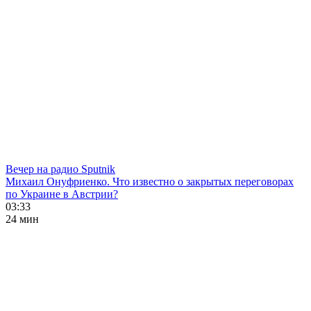
Вечер на радио Sputnik
Михаил Онуфриенко. Что известно о закрытых переговорах
по Украине в Австрии?
03:33
24 мин