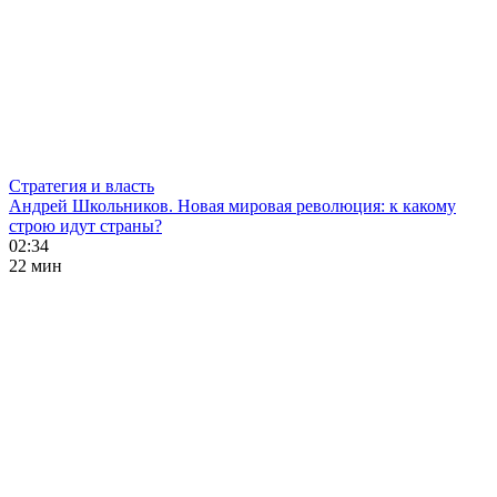
Стратегия и власть
Андрей Школьников. Новая мировая революция: к какому
строю идут страны?
02:34
22 мин