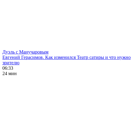
Дуэль с Манучаровым
Евгений Герасимов. Как изменился Театр сатиры и что нужно
зрителю
06:33
24 мин