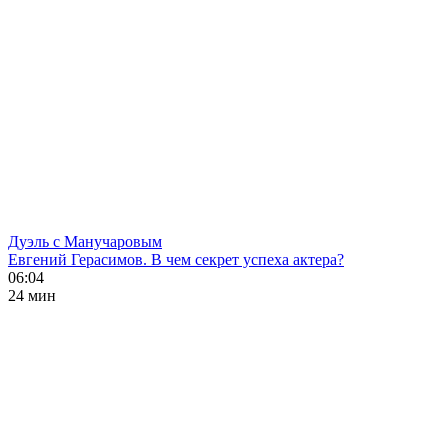
Дуэль с Манучаровым
Евгений Герасимов. В чем секрет успеха актера?
06:04
24 мин