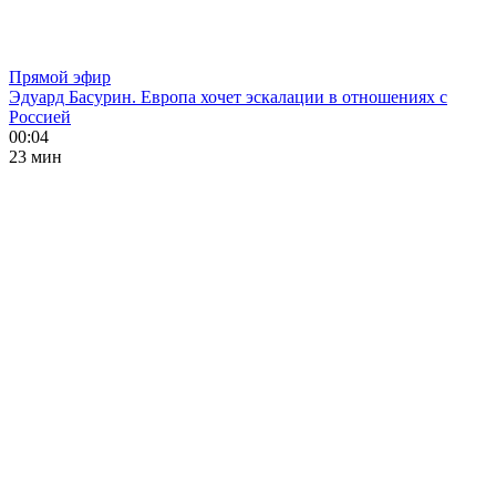
Прямой эфир
Эдуард Басурин. Европа хочет эскалации в отношениях с
Россией
00:04
23 мин