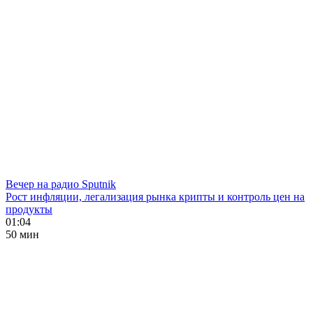
Вечер на радио Sputnik
Рост инфляции, легализация рынка крипты и контроль цен на
продукты
01:04
50 мин