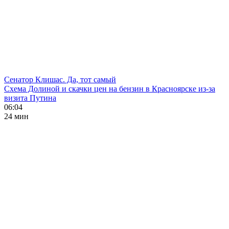
Сенатор Клишас. Да, тот самый
Схема Долиной и скачки цен на бензин в Красноярске из-за
визита Путина
06:04
24 мин