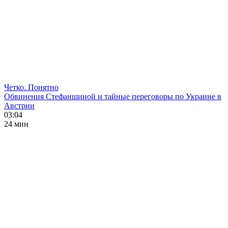
Четко. Понятно
Обвинения Стефаншиной и тайные переговоры по Украине в
Австрии
03:04
24 мин