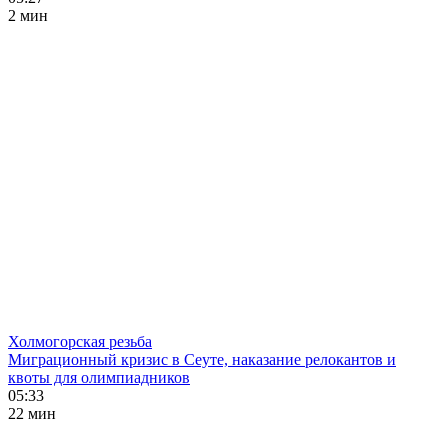
2 мин
Холмогорская резьба
Миграционный кризис в Сеуте, наказание релокантов и
квоты для олимпиадников
05:33
22 мин