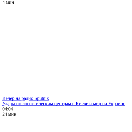
4 мин
Вечер на радио Sputnik
Удары по логистическим центрам в Киеве и мир на Украине
04:04
24 мин