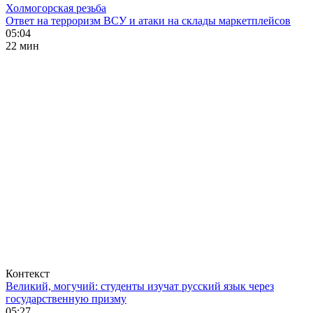
Холмогорская резьба
Ответ на терроризм ВСУ и атаки на склады маркетплейсов
05:04
22 мин
Контекст
Великий, могучий: студенты изучат русский язык через
государственную призму
05:27