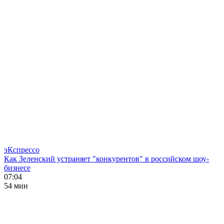
эКспрессо
Как Зеленский устраняет "конкурентов" в российском шоу-
бизнесе
07:04
54 мин