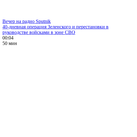
Вечер на радио Sputnik
40-дневная операция Зеленского и перестановки в
руководстве войсками в зоне СВО
00:04
50 мин