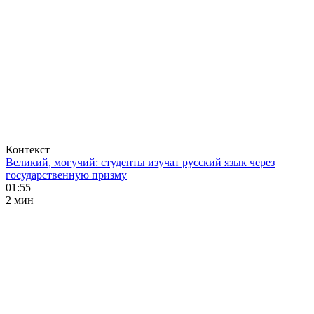
Контекст
Великий, могучий: студенты изучат русский язык через
государственную призму
01:55
2 мин