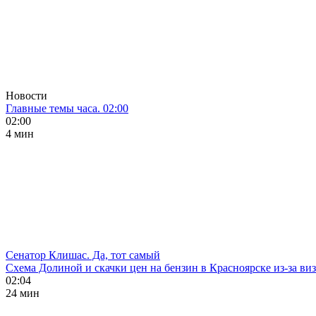
Новости
Главные темы часа. 02:00
02:00
4 мин
Сенатор Клишас. Да, тот самый
Схема Долиной и скачки цен на бензин в Красноярске из-за ви
02:04
24 мин