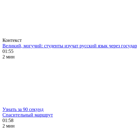
Контекст
Великий, могучий: студенты изучат русский язык через госуд
01:55
2 мин
Узнать за 90 секунд
Спасительный маршрут
01:58
2 мин