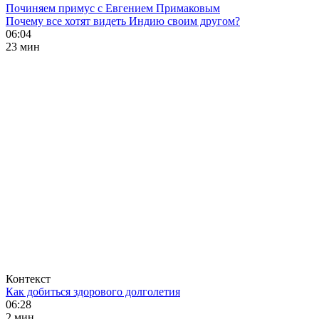
Починяем примус с Евгением Примаковым
Почему все хотят видеть Индию своим другом?
06:04
23 мин
Контекст
Как добиться здорового долголетия
06:28
2 мин