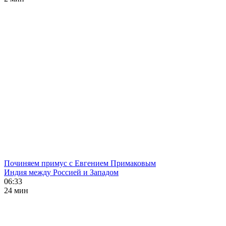
Починяем примус с Евгением Примаковым
Индия между Россией и Западом
06:33
24 мин