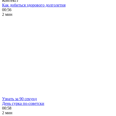
Контекст
Как добиться здорового долголетия
00:56
2 мин
Узнать за 90 секунд
День сурка по-советски
00:58
2 мин