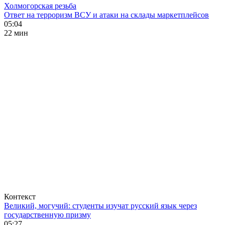
Холмогорская резьба
Ответ на терроризм ВСУ и атаки на склады маркетплейсов
05:04
22 мин
Контекст
Великий, могучий: студенты изучат русский язык через
государственную призму
05:27