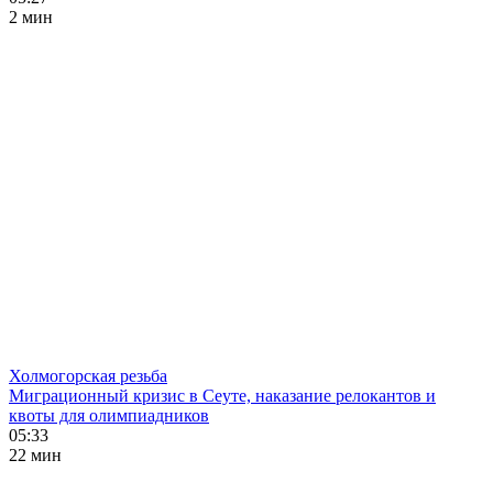
2 мин
Холмогорская резьба
Миграционный кризис в Сеуте, наказание релокантов и
квоты для олимпиадников
05:33
22 мин