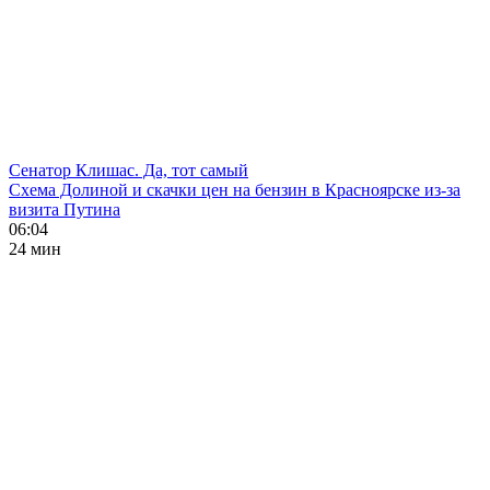
Сенатор Клишас. Да, тот самый
Схема Долиной и скачки цен на бензин в Красноярске из-за
визита Путина
06:04
24 мин