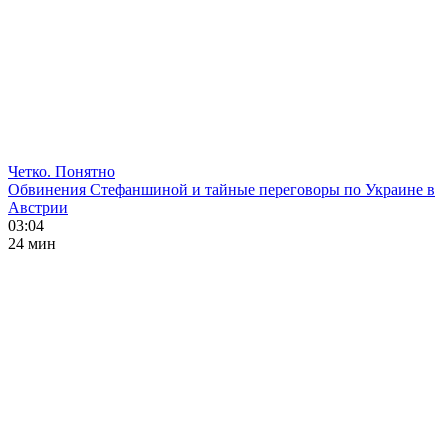
Четко. Понятно
Обвинения Стефаншиной и тайные переговоры по Украине в
Австрии
03:04
24 мин