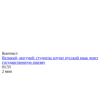
Контекст
Великий, могучий: студенты изучат русский язык через
государственную призму
01:55
2 мин