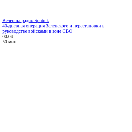
Вечер на радио Sputnik
40-дневная операция Зеленского и перестановки в
руководстве войсками в зоне СВО
00:04
50 мин