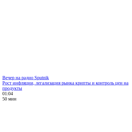
Вечер на радио Sputnik
Рост инфляции, легализация рынка крипты и контроль цен на
продукты
01:04
50 мин