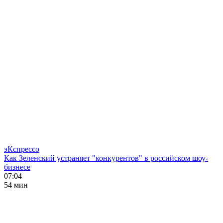
эКспрессо
Как Зеленский устраняет "конкурентов" в российском шоу-
бизнесе
07:04
54 мин