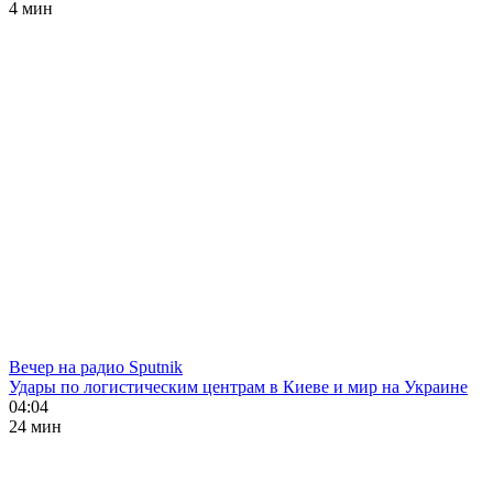
4 мин
Вечер на радио Sputnik
Удары по логистическим центрам в Киеве и мир на Украине
04:04
24 мин