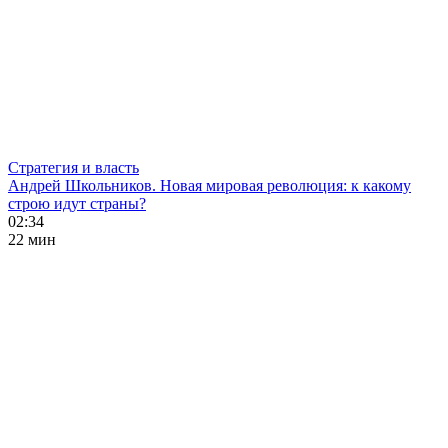
Стратегия и власть
Андрей Школьников. Новая мировая революция: к какому
строю идут страны?
02:34
22 мин