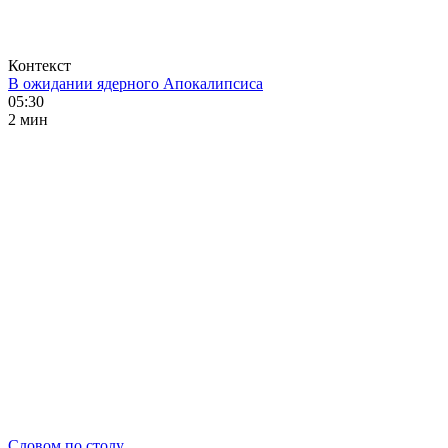
Контекст
В ожидании ядерного Апокалипсиса
05:30
2 мин
Словом по столу