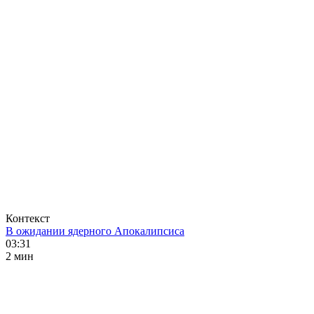
Контекст
В ожидании ядерного Апокалипсиса
03:31
2 мин