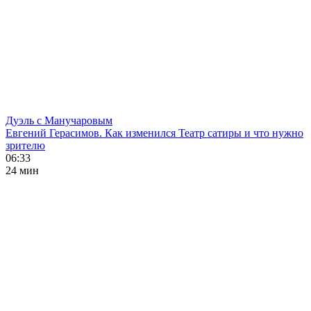
Дуэль с Манучаровым
Евгений Герасимов. Как изменился Театр сатиры и что нужно
зрителю
06:33
24 мин