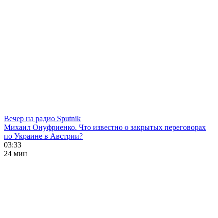
Вечер на радио Sputnik
Михаил Онуфриенко. Что известно о закрытых переговорах
по Украине в Австрии?
03:33
24 мин