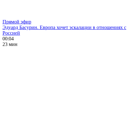
Прямой эфир
Эдуард Басурин. Европа хочет эскалации в отношениях с
Россией
00:04
23 мин