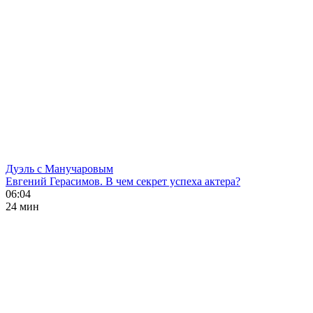
Дуэль с Манучаровым
Евгений Герасимов. В чем секрет успеха актера?
06:04
24 мин