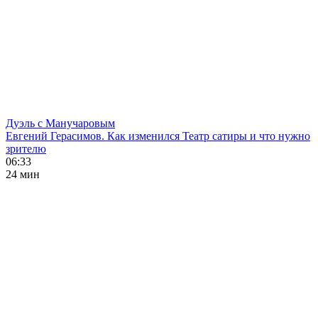
Дуэль с Манучаровым
Евгений Герасимов. Как изменился Театр сатиры и что нужно
зрителю
06:33
24 мин