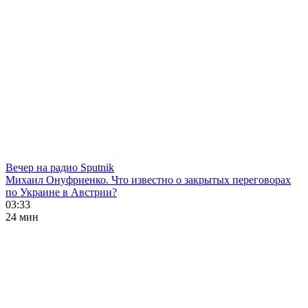
Вечер на радио Sputnik
Михаил Онуфриенко. Что известно о закрытых переговорах
по Украине в Австрии?
03:33
24 мин