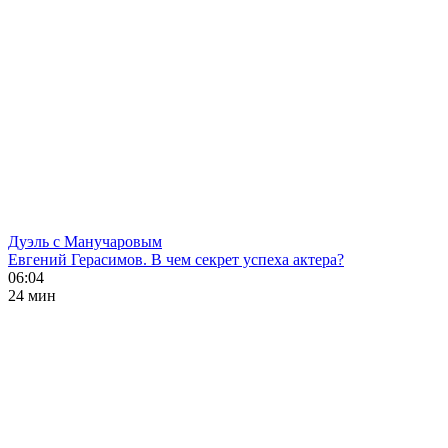
Дуэль с Манучаровым
Евгений Герасимов. В чем секрет успеха актера?
06:04
24 мин