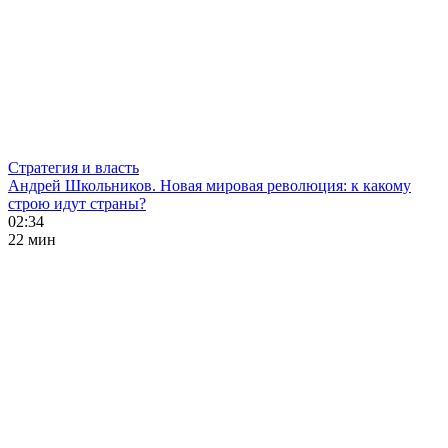
Стратегия и власть
Андрей Школьников. Новая мировая революция: к какому
строю идут страны?
02:34
22 мин