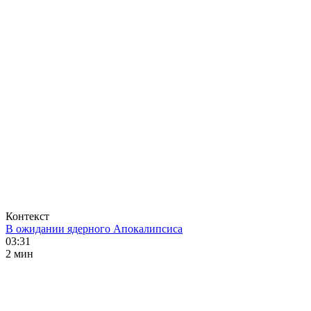
Контекст
В ожидании ядерного Апокалипсиса
03:31
2 мин