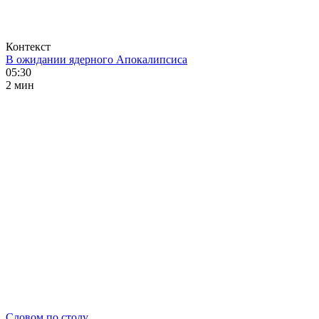
Контекст
В ожидании ядерного Апокалипсиса
05:30
2 мин
Словом по столу