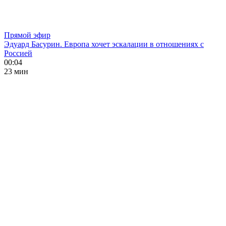
Прямой эфир
Эдуард Басурин. Европа хочет эскалации в отношениях с
Россией
00:04
23 мин